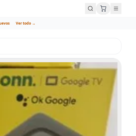
uevos
Ver todo →