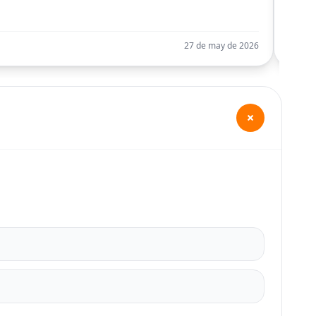
Llego
27 de may de 2026
+