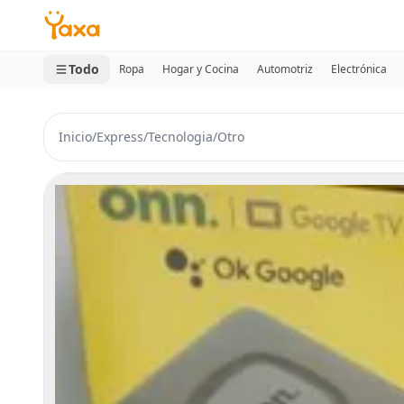
MINI CARRITO
0 productos
Todo
Ropa
Hogar y Cocina
Automotriz
Electrónica
Inicio
/
Express
/
Tecnologia
/
Otro