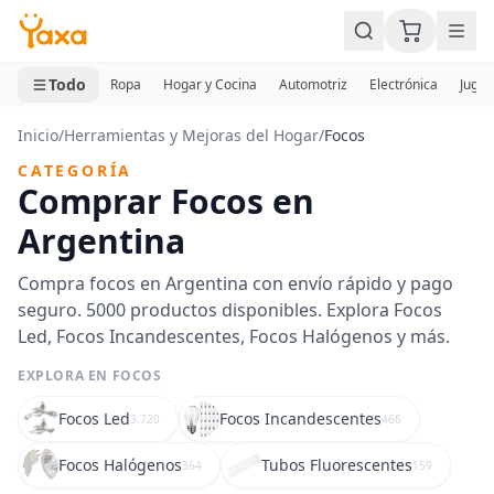
MINI CARRITO
0 productos
Todo
Ropa
Hogar y Cocina
Automotriz
Electrónica
Jugue
Inicio
/
Herramientas y Mejoras del Hogar
/
Focos
CATEGORÍA
Comprar Focos en
Argentina
Compra focos en Argentina con envío rápido y pago
seguro. 5000 productos disponibles. Explora Focos
Led, Focos Incandescentes, Focos Halógenos y más.
EXPLORA EN FOCOS
Focos Led
Focos Incandescentes
3.720
466
Focos Halógenos
Tubos Fluorescentes
364
159