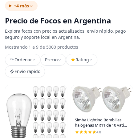
+4 más
Precio de Focos en Argentina
Explora focos con precios actualizados, envío rápido, pago
seguro y soporte local en Argentina.
Mostrando 1 a 9 de 5000 productos
Ordenar
Precio
Rating
Envio rapido
Simba Lighting Bombillas
halógenas MR11 de 10 vatios
y 12 voltios (paquete de 2) de
4.8
2 pines 110 lm 30° de ángulo