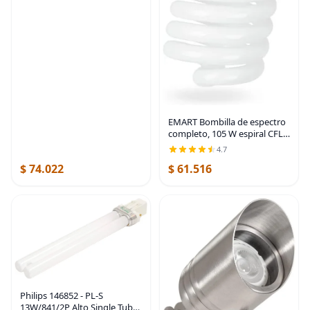
de encendido/apagado,
bombillas LED
EMART Bombilla de espectro
completo, 105 W espiral CFL
5500 K luz diurna para kit de
4.7
iluminación Softbox, lámpara
$ 74.022
$ 61.516
de repuesto para fotografía,
Philips 146852 - PL-S
13W/841/2P Alto Single Tube