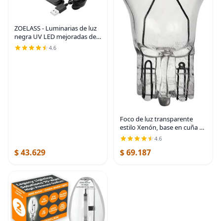
ZOELASS - Luminarias de luz
negra UV LED mejoradas de
395 nm con chip grande,
4.6
cuello de cisne y abrazadera
para uñas de gel UV y curado
Foco de luz transparente
estilo Xenón, base en cuña de
12 V, 20 000 horas de
4.6
iluminación, 18 W, T5, 715508,
$ 43.629
$ 69.187
18.0watts