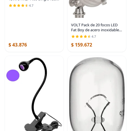
2 Pin Base Bombilla
4.7
Fluorescente Compacta
VOLT Pack de 20 focos LED
Fat Boy de acero inoxidable
de 12 V para iluminación de
4.7
paisaje de bajo voltaje para
$ 43.876
$ 159.672
patio, césped, jardín, árboles
y casa