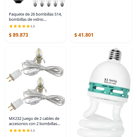
de haz para acento, luz de
pista y
Paquete de 26 bombillas S14,
bombillas de vidrio
incandescentes de repuesto
4.8
de 11 W con base mediana
$ 89.873
$ 41.801
E26 para exteriores, patio,
jardín, tira de
MX232 Juego de 2 cables de
accesorios con 2 bombillas
LED de 6 pies, cable blanco
4.8
con enchufes de interruptor