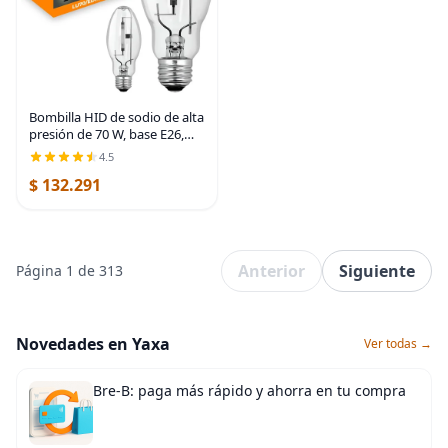
Bombilla HID de sodio de alta
presión de 70 W, base E26,
ED17, código ANSI S62, 2000
4.5
K, color blanco cálido,
$ 132.291
acabado transparente, 24000
horas de
Anterior
Siguiente
Página 1 de 313
Novedades en Yaxa
Ver todas →
Bre-B: paga más rápido y ahorra en tu compra