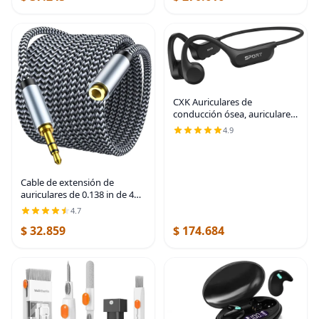
streaming,
CXK Auriculares de
conducción ósea, auriculares
Bluetooth 6.0 actualizados
4.9
2026 con micrófono, IPX7
impermeable, audio
equilibrado, tiempo de
Cable de extensión de
auriculares de 0.138 in de 4
pies, extensor de cable
4.7
auxiliar trenzado de nailon
$ 32.859
$ 174.684
para teléfonos inteligentes,
tabletas,