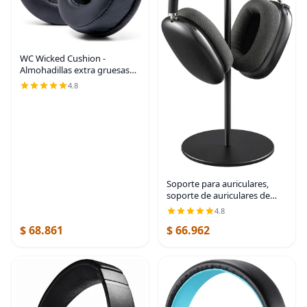
WC Wicked Cushion -
Almohadillas extra gruesas
para auriculares inalámbricos
4.8
Skullcandy Hesh Hesh con
cable y Hesh 2, color negro
Soporte para auriculares,
soporte de auriculares de
madera de nogal y aluminio,
4.8
soporte para auriculares de
$ 68.861
$ 66.962
juegos de nogal natural con
base sólida