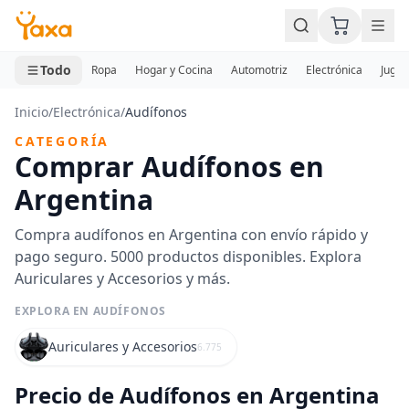
MINI CARRITO
0 productos
Todo
Ropa
Hogar y Cocina
Automotriz
Electrónica
Jugue
Inicio
/
Electrónica
/
Audífonos
CATEGORÍA
Comprar Audífonos en
Argentina
Compra audífonos en Argentina con envío rápido y
pago seguro. 5000 productos disponibles. Explora
Auriculares y Accesorios y más.
EXPLORA EN AUDÍFONOS
Auriculares y Accesorios
6.775
Precio de Audífonos en Argentina