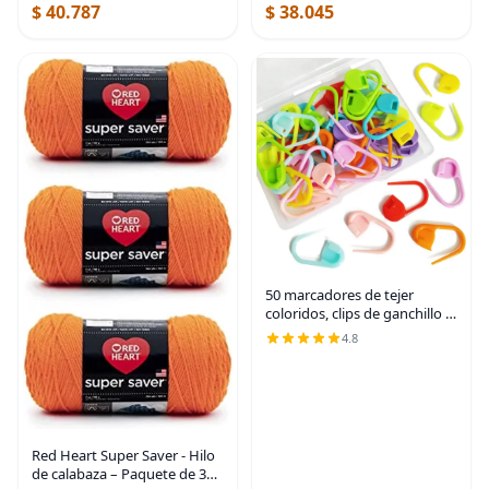
$ 40.787
$ 38.045
50 marcadores de tejer
coloridos, clips de ganchillo y
alfileres, marcadores de
4.8
punto de bloqueo, pasadores
de seguridad de plástico para
Red Heart Super Saver - Hilo
de calabaza – Paquete de 3