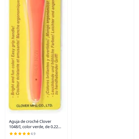
Aguja de croché Clover
1048/I, color verde, de 0.22
pulgadas
4.9