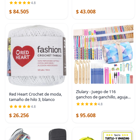
unidades de 198 gramos/7
4.8
onzas – Acrílico – 4 mediano
$ 84.505
$ 43.008
(peinado) – 364 yardas –
Zlulary - Juego de 116
Red Heart Crochet de moda,
ganchos de ganchillo, agujas
tamaño de hilo 3, blanco
ergonómicas de ganchillo |
4.8
4.8
Crochet Hook Set with Case
Crochets Needle Accessories,
$ 26.256
$ 95.608
Crochet