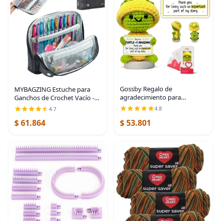
Gossby Regalo de
MYBAGZING Estuche para
agradecimiento para
Ganchos de Crochet Vacío -
mujeres, hecho a mano,
Organizador de Ganchos de
4.8
4.7
tortuga positiva a ganchillo,
Crochet con Soporte de
$ 61.864
$ 53.801
gracias por ser una parte
Diseño Único - Organizador
importante, agradecimiento,
de Crochet - para