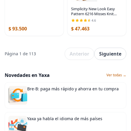
Principiantes Telar de Tejer
Simplicity New Look Easy
Kits
Pattern 6216 Misses Knit
Tops y pantalones Tallas 8-10-
4.6
12-14-16-18
$ 93.500
$ 47.463
Anterior
Siguiente
Página 1 de 113
Novedades en Yaxa
Ver todas →
Bre-B: paga más rápido y ahorra en tu compra
Yaxa ya habla el idioma de más países