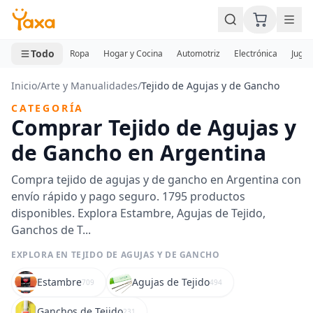
MINI CARRITO
0 productos
Todo
Ropa
Hogar y Cocina
Automotriz
Electrónica
Jugue
Inicio
/
Arte y Manualidades
/
Tejido de Agujas y de Gancho
CATEGORÍA
Comprar Tejido de Agujas y
de Gancho en Argentina
Compra tejido de agujas y de gancho en Argentina con
envío rápido y pago seguro. 1795 productos
disponibles. Explora Estambre, Agujas de Tejido,
Ganchos de T...
EXPLORA EN TEJIDO DE AGUJAS Y DE GANCHO
Estambre
Agujas de Tejido
709
494
Ganchos de Tejido
231