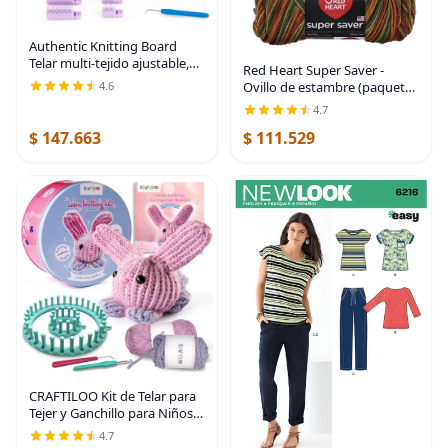
Authentic Knitting Board
Telar multi-tejido ajustable,
Red Heart Super Saver -
piezas de enganche, calibre
4.6
Ovillo de estambre (paquete
pequeño y grande
de 4 madejas de 5 onzas)
4.7
(Otoño)
$ 147.663
$ 111.529
CRAFTILOO Kit de Telar para
Tejer y Ganchillo para Niños
Kit de Ganchillo para
4.7
Principiantes Kit de Tejer para