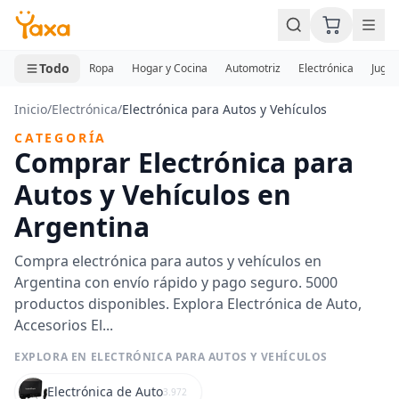
MINI CARRITO
0 productos
Todo
Ropa
Hogar y Cocina
Automotriz
Electrónica
Jugue
Inicio
/
Electrónica
/
Electrónica para Autos y Vehículos
CATEGORÍA
Comprar Electrónica para
Autos y Vehículos en
Argentina
Compra electrónica para autos y vehículos en
Argentina con envío rápido y pago seguro. 5000
productos disponibles. Explora Electrónica de Auto,
Accesorios El...
EXPLORA EN ELECTRÓNICA PARA AUTOS Y VEHÍCULOS
Electrónica de Auto
3.972