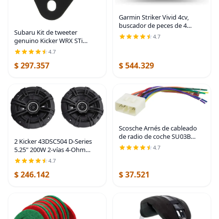
Garmin Striker Vivid 4cv,
buscador de peces de 4
Subaru Kit de tweeter
pulgadas y transductor de
4.7
genuino Kicker WRX STi
sonar de color fácil de usar,
Forester Crosstrek Impreza
paletas de colores de
4.7
H631SFJ101
escaneo vívido -
$ 297.357
$ 544.329
Scosche Arnés de cableado
de radio de coche SU03B
2 Kicker 43DSC504 D-Series
compatible con vehículos
4.7
5.25" 200W 2-vías 4-Ohm
Subaru no amplificados 1993-
altavoces coaxiales de audio
2009 seleccionados - Kit
4.7
para coche
adaptador de cable
$ 246.142
$ 37.521