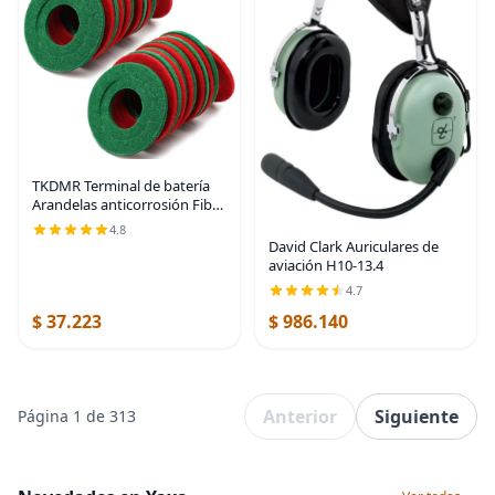
TKDMR Terminal de batería
Arandelas anticorrosión Fibra
- Arandelas de batería
4.8
Protector de terminal de
David Clark Auriculares de
batería Batería de automóvil
aviación H10-13.4
Calza de
4.7
$ 37.223
$ 986.140
Anterior
Siguiente
Página 1 de 313