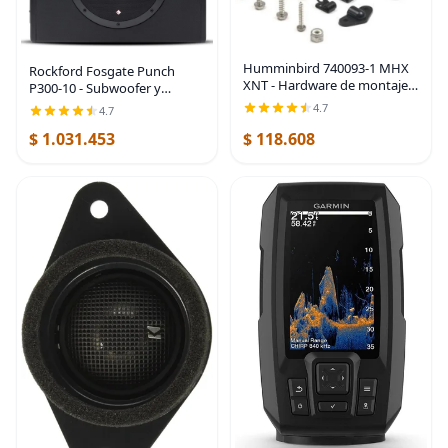
Humminbird 740093-1 MHX
Rockford Fosgate Punch
XNT - Hardware de montaje
P300-10 - Subwoofer y
en travesaño
gabinete amplificados de 10
4.7
4.7
pulgadas, 300 W, color negro
$ 1.031.453
$ 118.608
| Todo en uno, submarino
único, sellado y