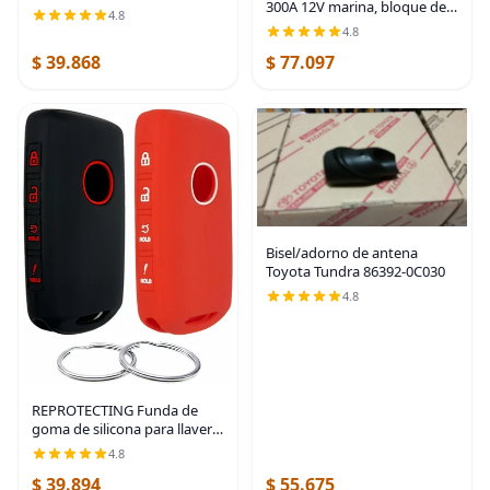
300A 12V marina, bloque de
pines, 3.3 pies), cable de
4.8
distribución de potencia con
extensión de cámara trasera
4.8
cubierta, 6 pernos de 3/8"
| 4 pin 3.3ft Backup Camera
$ 39.868
$ 77.097
(M10), máximo 300V CA, 48V
Cord,Dashcam
CC,
Bisel/adorno de antena
Toyota Tundra 86392-0C030
4.8
REPROTECTING Funda de
goma de silicona para llavero
compatible con Mazda 3 6
4.8
CX-30 CX-5 CX-9 CX-50
$ 39.894
$ 55.675
WAZSKE11D01 662F-