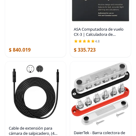
ASA Computadora de vuelo
CX-3 | Calculadora de
aviación avanzada para
4.8
estudiantes pilotos y
$ 840.019
$ 335.723
profesionales | Aprobado
por la FAA para exámenes |
Cable de extensión para
DaierTek - Barra colectora de
cámara de salpicadero, (4