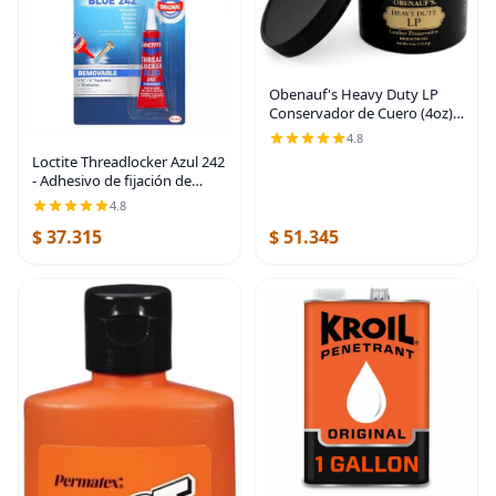
Obenauf's Heavy Duty LP
Conservador de Cuero (4oz) -
Aceite de Cera de Abeja 100%
4.8
Natural - Rejuvenecer,
Loctite Threadlocker Azul 242
Restaurar y Preservar Botas,
- Adhesivo de fijación de
Chaquetas,
roscas removible para
4.8
tuercas, pernos y
$ 37.315
$ 51.345
sujetadores, adhesivo para
tornillos de resistencia