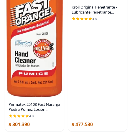
Kroil Original Penetrante -
Lubricante Penetrante
Antióxido - Aceite Inhibidor
4.8
de Corrosión para Cadenas,
Bisagras y Piezas Metálicas
Atascadas -
Permatex 25108 Fast Naranja
Piedra Pómez Loción
Limpiador de mano, 7.5 oz,
4.8
7.5 oz., paquete de de 12
$ 301.390
$ 477.530