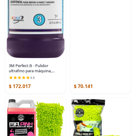
3M Perfect-It - Pulidor
ultrafino para máquina,
06068, 32 onzas líquidas,
4.8
esmalte de pintura, pulido de
$ 172.017
$ 70.141
calidad profesional
automotriz