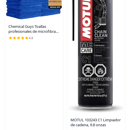
Chemical Guys Toallas
profesionales de microfibra
de alta calidad para autos,
4.8
azul, 16 x 16 pulgadas, paños
ultra suaves y sin arañazos
para el
MOTUL 103243 C1 Limpiador
de cadena, 9.8 onzas