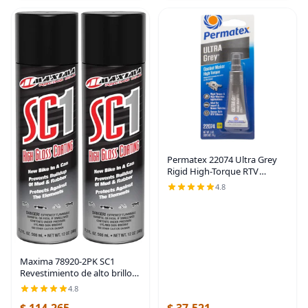
Permatex 22074 Ultra Grey
Rigid High-Torque RTV
Fabricante de Juntas de
4.8
Silicona, Seguro para
Sensores y No Corrosivo,
Para Aplicaciones de Alto Par
Maxima 78920-2PK SC1
Revestimiento de alto brillo
34.4 fl. oz. 1016 mL - Peso
4.8
neto: 24 oz. (680g), 2