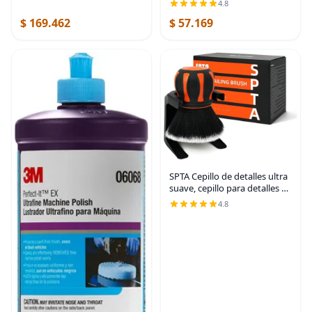
4.8
$ 169.462
$ 57.169
SPTA Cepillo de detalles ultra
suave, cepillo para detalles de
coche, mango naranja XL
4.8
cepillo sintético - cerdas ultra
suaves, viene con estante de