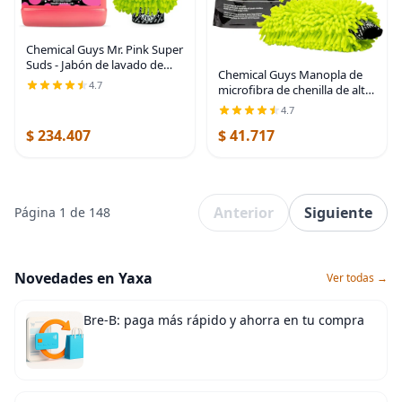
Chemical Guys Mr. Pink Super
Suds - Jabón de lavado de
Chemical Guys Manopla de
coche más chenilla de
4.7
microfibra de chenilla de alta
microfibra de alta calidad,
calidad sin arañazos para
champú rosa de alta espuma
4.7
lavado de autos, color verde
y guante libre
$ 234.407
$ 41.717
lima, guante de lavado de
autos
Anterior
Siguiente
Página 1 de 148
Novedades en Yaxa
Ver todas →
Bre-B: paga más rápido y ahorra en tu compra