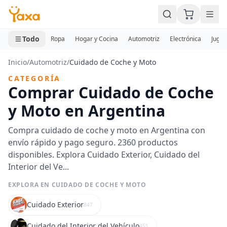
MINI CARRITO
0 productos
Todo
Ropa
Hogar y Cocina
Automotriz
Electrónica
Jugue
Inicio
/
Automotriz
/
Cuidado de Coche y Moto
CATEGORÍA
Comprar Cuidado de Coche
y Moto en Argentina
Compra cuidado de coche y moto en Argentina con
envío rápido y pago seguro. 2360 productos
disponibles. Explora Cuidado Exterior, Cuidado del
Interior del Ve...
EXPLORA EN CUIDADO DE COCHE Y MOTO
Cuidado Exterior
847
Cuidado del Interior del Vehículo
451