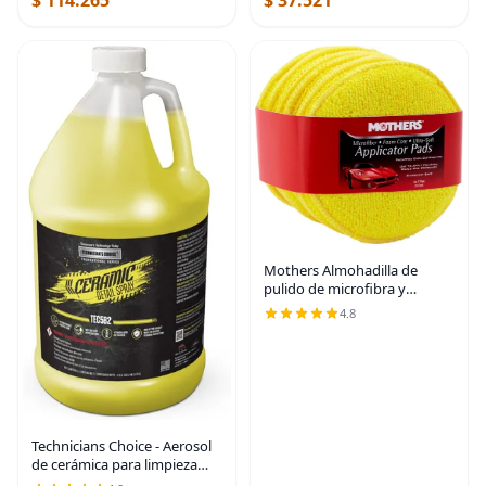
$ 114.265
$ 37.521
paquetes
Mothers Almohadilla de
pulido de microfibra y
almohadillas de limpieza para
4.8
detalles de automóviles, 5
pulgadas de diámetro,
amarillo, paquete de 6
Technicians Choice - Aerosol
de cerámica para limpieza
profunda de vehículos