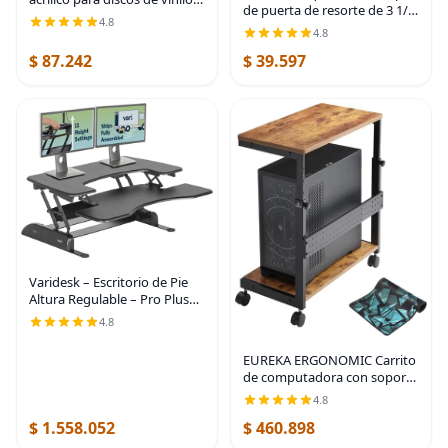
de puerta de resorte de 3 1/4
(montaje perforado, negro)
4.8
pulgadas, tapón de puerta de
4.8
resorte flexible resistente con
$ 87.242
$ 39.597
puntas de parachoques de
Varidesk – Escritorio de Pie
Altura Regulable – Pro Plus
36, Negro
4.8
EUREKA ERGONOMIC Carrito
de computadora con soporte
para PC, soporte de torre
4.8
ajustable de 2 niveles para
$ 1.558.052
$ 460.898
impresora ATX, carrito de
metal con ruedas