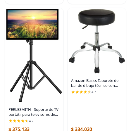
obsidiana
Amazon Basics Taburete de
bar de dibujo técnico con
ruedas, giratorio de altura
4.7
ajustable, negro, 22.05" P x
22.83" A x 19.88" Al
PERLESMITH - Soporte de TV
portátil para televisores de
pantalla plana LED OLED de
4.7
23 a 55 pulgadas, altura
$ 375.133
$ 334.020
ajustable, soporte de TV con