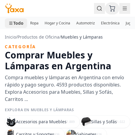
MINI CARRITO
0 productos
Todo
Ropa
Hogar y Cocina
Automotriz
Electrónica
Jugue
Inicio
/
Productos de Oficina
/
Muebles y Lámparas
CATEGORÍA
Comprar Muebles y
Lámparas en Argentina
Compra muebles y lámparas en Argentina con envío
rápido y pago seguro. 4593 productos disponibles.
Explora Accesorios para Muebles, Sillas y Sofás,
Carritos ...
EXPLORA EN MUEBLES Y LÁMPARAS
Accesorios para Muebles
Sillas y Sofás
1.889
1.022
Carritos y Soportes
Gabinetes
636
626