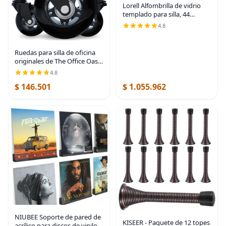
Lorell Alfombrilla de vidrio
templado para silla, 44
pulgadas de ancho x 50
4.8
pulgadas de profundidad x
0.25 pulgadas de grosor,
transparente, 1 unidad
Ruedas para silla de oficina
originales de The Office Oasis
(como se ve en PBS) - Ruedas
4.8
suaves y silenciosas - Seguras
$ 146.501
$ 1.055.962
para suelos de madera y
NIUBEE Soporte de pared de
KISEER - Paquete de 12 topes
acrílico para discos de vinilo