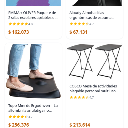
EMMA + OLIVER Paquete de
Aloudy Almohadillas
2 sillas escolares apilables de
ergonómicas de espuma
plástico azul con asiento de
viscoelástica para silla de
4.8
4.7
10.5 pulgadas de alto, silla
oficina, cómodas fundas para
$ 162.073
$ 67.131
preescolar
reposabrazos de silla de
juegos, para codos y
COSCO Mesa de actividades
plegable personal multiusos,
altura ajustable, 2 unidades,
4.7
color negro
Topo Mini de Ergodriven | La
alfombrilla antifatiga no
plana de escritorio para
4.7
permanecer de pie con
$ 256.376
$ 213.614
topografía calculada, Negro