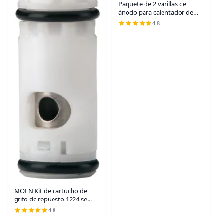
Paquete de 2 varillas de
ánodo para calentador de
agua para RV, varilla de
4.8
ánodo para calentadores de
agua caliente de RV, pieza
suburbana de
MOEN Kit de cartucho de
grifo de repuesto 1224 se
adapta a la mayoría de grifos
4.8
MOEN de doble mango y