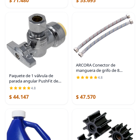
$ 71.480
$ 53.695
ARCORA Conector de
manguera de grifo de 8
pulgadas de longitud
Paquete de 1 válvula de
4.8
trenzado de acero inoxidable
parada angular PushFit de
cUPC Líneas de suministro de
1/2 pulgada nominal x 3/8
4.8
1/2 pulgada FIP x 1/2
pulgadas de diámetro
$ 44.147
$ 47.570
exterior Comp, válvula de
cierre de latón de un