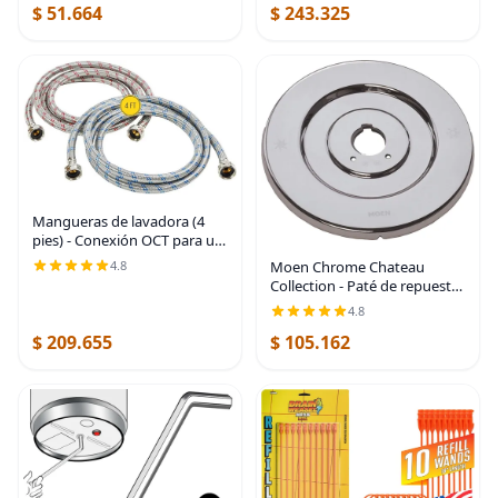
$ 51.664
$ 243.325
bañera/duchas
Mangueras de lavadora (4
pies) - Conexión OCT para un
ajuste fácil y seguro - Ajuste
Moen Chrome Chateau
4.8
universal para todas las
Collection - Paté de repuesto
lavadoras - (2 unidades) de
para grifos de bañera y
4.8
acero
ducha con un solo mango,
$ 209.655
$ 105.162
16090