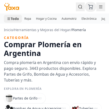
MINI CARRITO
0 productos
Todo
Ropa
Hogar y Cocina
Automotriz
Electrónica
Jugue
Inicio
/
Herramientas y Mejoras del Hogar
/
Plomería
CATEGORÍA
Comprar Plomería en
Argentina
Compra plomería en Argentina con envío rápido y
pago seguro. 3443 productos disponibles. Explora
Partes de Grifo, Bombas de Agua y Accesorios,
Tuberías y más.
EXPLORA EN PLOMERÍA
Partes de Grifo
943
Bombas de Agua y Accesorios
Tuberías
765
444