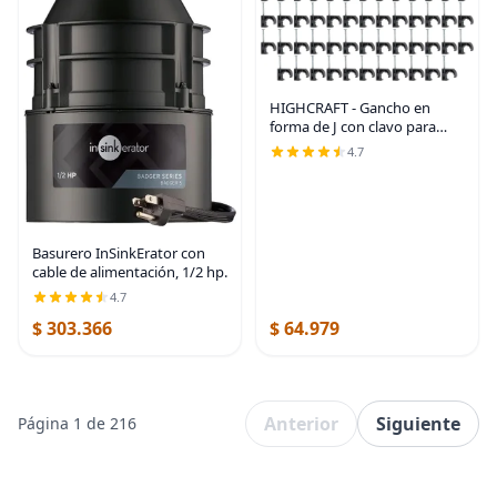
HIGHCRAFT - Gancho en
forma de J con clavo para
tubos de Pex, color negro
4.7
Basurero InSinkErator con
cable de alimentación, 1/2 hp.
4.7
$ 303.366
$ 64.979
Anterior
Siguiente
Página 1 de 216