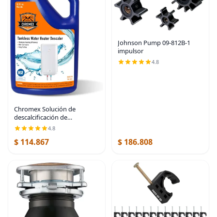
Johnson Pump 09-812B-1
impulsor
4.8
Chromex Solución de
descalcificación de
calentador de agua sin
4.8
tanque certificada por NSF |
$ 114.867
$ 186.808
Descalcificador altamente
efectivo que restaura la