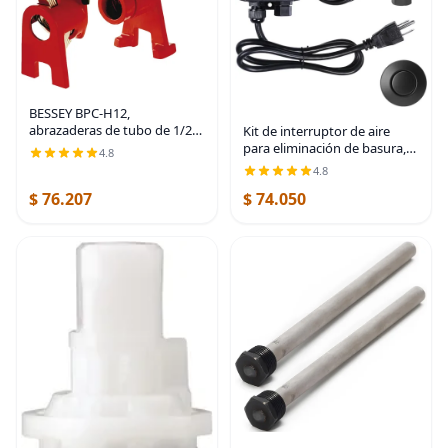
BESSEY BPC-H12,
abrazaderas de tubo de 1/2
Kit de interruptor de aire
pulgada estilo H -
para eliminación de basura,
4.8
Increíblemente versátiles,
doble salida, desagüe de
4.8
fáciles de ensamblar,
fregadero, acero inoxidable
$ 76.207
$ 74.050
abrazadera de taller
negro, botón de
indispensable
encendido/apagado, pieza