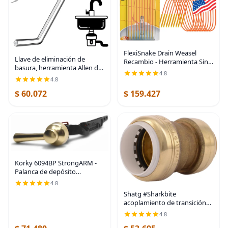
FlexiSnake Drain Weasel
Llave de eliminación de
Recambio - Herramienta Sink
basura, herramienta Allen de
Snake Removedora de
4.8
eliminación de basura,
Obstrucciones de Cabello,
4.8
compatible con InSinkErator
Fregadero, Tubería, Baño,
$ 60.072
$ 159.427
eliminación de basura para
Limpiador de Desagüe de
Korky 6094BP StrongARM -
Palanca de depósito
universal para adaptarse a
4.8
inodoros de montaje frontal,
Shatg #Sharkbite
lateral izquierdo y derecho,
acoplamiento de transición
oro cepillado,
de PVC de 1/2” Cts x 1/2".,
4.8
UIP4020A, 0 volts