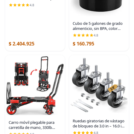
aeronave, de la marca
4.8
Forney, modelo 70451
Cubo de 5 galones de grado
alimenticio, sin BPA, color
negro, 1 paquete | Metal
4.8
Handle Grip, Heavy-Duty 90
$ 2.404.925
$ 160.795
Mil HDPE Plastic Pail, Food
Safe
Ruedas giratorias de vástago
Carro móvil plegable para
de bloqueo de 3.0 in – 16.0 in
carretilla de mano, 330lb
– 15.9 in (diámetro del
convertible de 4 a 2 ruedas,
4.8