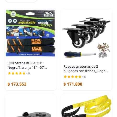
ROK Straps ROK-10031
Ruedas giratorias de 2
Negro/Naranja 18" - 60"
pulgadas con frenos, juego
Motorcycl/ATV Correa
4.9
de 4 ruedas de bloqueo
elástica ajustable
4.8
resistentes, ruedas negras
$ 173.553
$ 171.808
que no se dañan para carrito
de muebles de banco