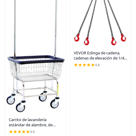
VEVOR Eslinga de cadena,
cadenas de elevación de 1/4
pulgada x 5 pies con
4.8
ganchos, polipasto de
cadena de motor G80, eslinga
de elevación de 6600
Carrito de lavandería
estándar de alambre, de
doble poste, de R&B
4.8