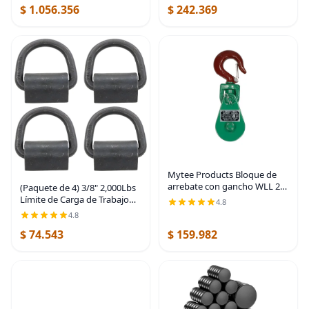
$ 1.056.356
$ 242.369
Mytee Products Bloque de
arrebate con gancho WLL 2
(Paquete de 4) 3/8" 2,000Lbs
Toneladas Polea de 3"' + '
Límite de Carga de Trabajo
4.8
Cable de alambre de 3/8"
WLL Capacidad Weld-on Flip
4.8
Pulley para rescate con
Anclaje en D
enrollamiento de
$ 74.543
$ 159.982