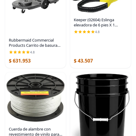
Keeper (02604) Eslinga
elevadora de 6 pies X 1
pulgadas, 1 capa
4.8
Rubbermaid Commercial
Products Carrito de basura
BRUTE, ruedas, negro, para
4.8
restaurantesparte trasera de
$ 631.953
$ 43.507
casaoficinasalmacenesaeropuertosentornos
Cuerda de alambre con
revestimiento de vinilo para