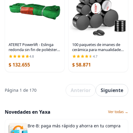
ATERET Powerlift - Eslinga
100 paquetes de imanes de
redonda sin fin de poliéster
cerámica para manualidades
verde, 4 pies de longitud,
de 6 tamaños, discos
4.8
4.7
capacidad vertical de 5,300
redondos para botones de
$ 132.655
$ 58.871
libras, cesta de 10,600 libras,
refrigerador, DIY, tazas,
manualidades, proyectos
Anterior
Siguiente
Página 1 de 170
Novedades en Yaxa
Ver todas →
Bre-B: paga más rápido y ahorra en tu compra