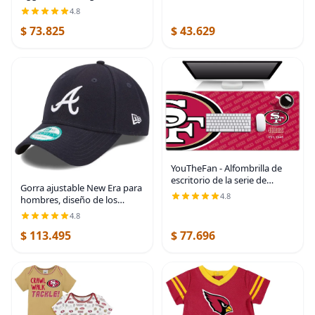
bordada, diseño a cuadros y
4.8
logotipo bordado
$ 73.825
$ 43.629
YouTheFan - Alfombrilla de
escritorio de la serie de
Gorra ajustable New Era para
logotipos de la NFL
4.8
hombres, diseño de los
Baltimore Ravens, logotipo
4.8
de cuervo, The League
$ 113.495
$ 77.696
9FORTY, color negro