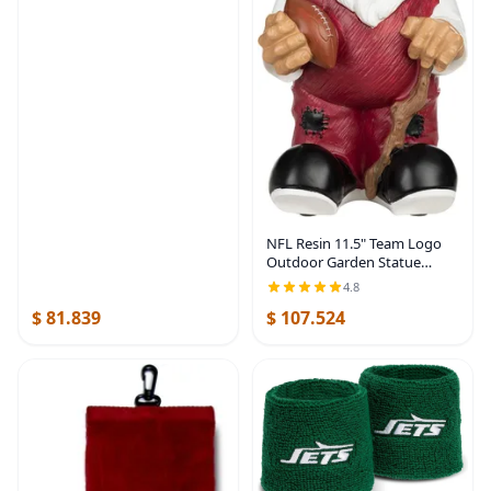
NFL Resin 11.5" Team Logo
Outdoor Garden Statue
Gnome
4.8
$ 81.839
$ 107.524