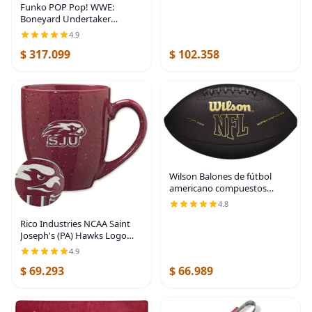
Funko POP Pop! WWE:
Boneyard Undertaker
Exclusivo de Amazon,
4.9
Multicolor
$ 317.099
$ 102.358
Wilson Balones de fútbol
americano compuestos
Super Grip de la NFL
4.8
Rico Industries NCAA Saint
Joseph's (PA) Hawks Logo
Principal Color Marrón 16 oz
4.9
Logotipo del Equipo de Color
$ 69.293
$ 66.989
Láser Grabado en Cerámica
Moteada Taza