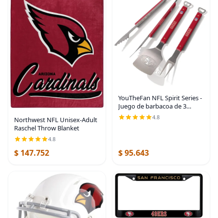
YouTheFan NFL Spirit Series -
Juego de barbacoa de 3
piezas
4.8
Northwest NFL Unisex-Adult
Raschel Throw Blanket
4.8
$ 147.752
$ 95.643