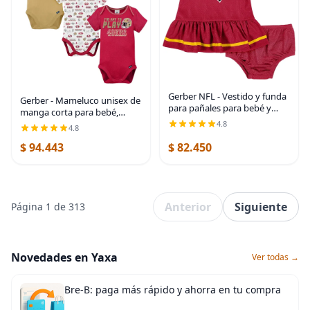
Gerber NFL - Vestido y funda
Gerber - Mameluco unisex de
para pañales para bebé y
manga corta para bebé,
niña
equipo de la NFL, paquete de
4.8
4.8
3
$ 94.443
$ 82.450
Anterior
Siguiente
Página 1 de 313
Novedades en Yaxa
Ver todas →
Bre-B: paga más rápido y ahorra en tu compra