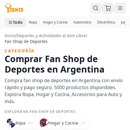
MINI CARRITO
0 productos
Todo
Ropa
Hogar y Cocina
Automotriz
Electrónica
Jugue
Inicio
/
Deportes y Actividades al Aire Libre
/
Fan Shop de Deportes
CATEGORÍA
Comprar Fan Shop de
Deportes en Argentina
Compra fan shop de deportes en Argentina con envío
rápido y pago seguro. 5000 productos disponibles.
Explora Ropa, Hogar y Cocina, Accesorios para Auto y
más.
EXPLORA EN FAN SHOP DE DEPORTES
Ropa
Hogar y Cocina
1.805
1.495