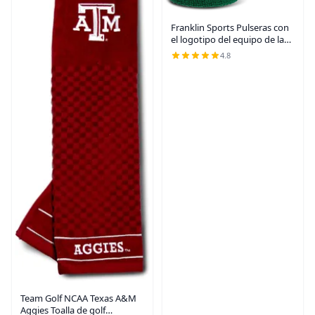
Franklin Sports Pulseras con
el logotipo del equipo de la
NFL, par de pulseras juveniles
4.8
para disfraces y uniformes
Team Golf NCAA Texas A&M
Aggies Toalla de golf