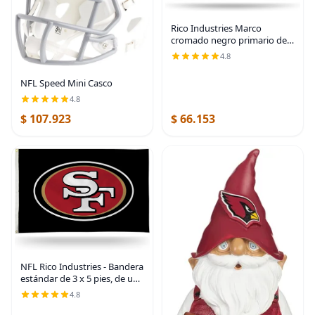
Rico Industries Marco
cromado negro primario de
fútbol americano de la NFL
4.8
con inserciones de plástico
de 12" x 6" accesorio para
NFL Speed Mini Casco
automóvil/camión
4.8
$ 107.923
$ 66.153
NFL Rico Industries - Bandera
estándar de 3 x 5 pies, de una
cara, para interior o exterior,
4.8
decoración del hogar