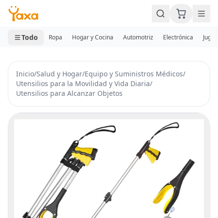
MINI CARRITO
0 productos
Todo
Ropa
Hogar y Cocina
Automotriz
Electrónica
Jugue
Inicio
/
Salud y Hogar
/
Equipo y Suministros Médicos
/
Utensilios para la Movilidad y Vida Diaria
/
Utensilios para Alcanzar Objetos