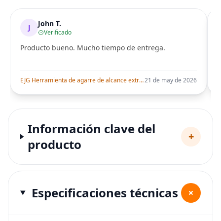
John T.
J
Verificado
Producto bueno. Mucho tiempo de entrega.
i
EJG Herramienta de agarre de alcance extra largo de 43 pulgadas para ancianos y discapacitados, ayuda de recolección resistente con diseño plegable,
21 de may de 2026
Información clave del
+
producto
Especificaciones técnicas
+