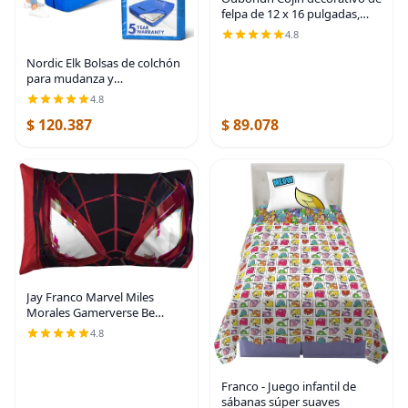
felpa de 12 x 16 pulgadas,
con funda 100% algodón,
4.8
para sofá, cama, silla,
paquete de 1
Nordic Elk Bolsas de colchón
para mudanza y
almacenamiento (Twin XL),
4.8
suministros de mudanza
$ 120.387
$ 89.078
resistentes, 8 asas
resistentes, cremallera fuerte,
Jay Franco Marvel Miles
Morales Gamerverse Be
Greater 1 funda de almohada
4.8
reversible individual – Ropa
de cama infantil súper suave
de doble cara
Franco - Juego infantil de
sábanas súper suaves