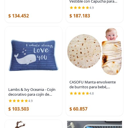
Vestible con Capucha para
Mujeres y Hombres Manta
4.9
con Capucha Vestible de
$ 134.452
$ 187.183
Forro Polar Sherpa Sudadera
Manta Vestible Sherpa
CASOFU Manta envolvente
de burritos para bebé,
Lambs & Ivy Oceania - Cojín
mantas envolventes de
4.8
decorativo para cojín de
tortilla, regalos divertidos
ballena azul
4.9
para baby shower, niños y
niñas, recién nacidos,
$ 103.503
$ 60.857