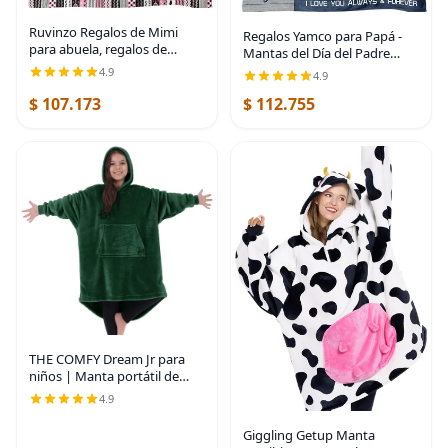
Ruvinzo Regalos de Mimi
Regalos Yamco para Papá -
para abuela, regalos de
Mantas del Día del Padre
cumpleaños para Mimi,
50"x40" - Ideas Geniales y
4.9
4.9
regalo de cumpleaños para
Divertidas para el Día del
abuela, ideas de regalo para
$ 107.173
$ 112.755
Padre, Navidad y
abuela, la mejor manta
Cumpleaños - Regalos para
THE COMFY Dream Jr para
niños | Manta portátil de
forro polar de microfibra
4.9
ligera con capucha y bolsillo |
Visto en Shark Tank
Giggling Getup Manta