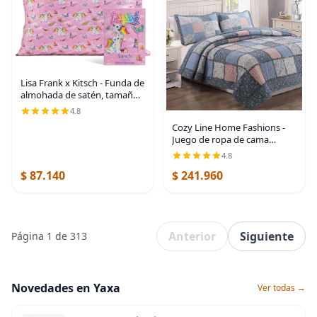
Lisa Frank x Kitsch - Funda de
almohada de satén, tamaño
19 x 26, diseño de gatito
4.8
ángel | Softer Than Silk Pillow
Cozy Line Home Fashions -
Cases, Smooth Cooling Satin
Juego de ropa de cama
reversible de 100% algodón
4.8
con diseño de patchwork
$ 87.140
$ 241.960
real, estilo cottage francés,
floral, colcha
Anterior
Siguiente
Página 1 de 313
Novedades en Yaxa
Ver todas →