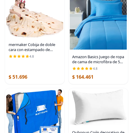
mermaker Cobija de doble
cara con estampado de
tortilla para burritos
Amazon Basics Juego de ropa
4.8
de cama de microfibra de 5
piezas Bed-in-a-Bag para
4.8
niños, individual, azul, sólido
$ 51.696
$ 164.461
Oubonun Cojín decorativo de