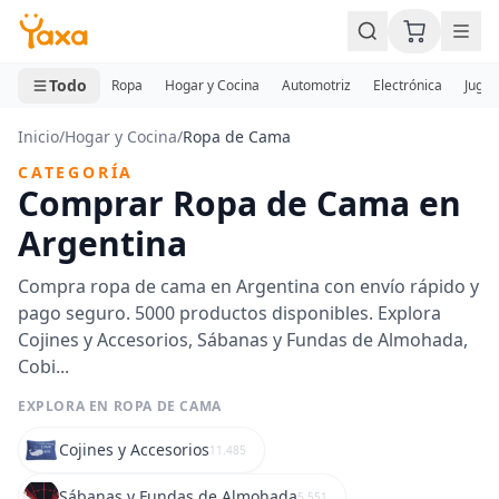
MINI CARRITO
0 productos
Todo
Ropa
Hogar y Cocina
Automotriz
Electrónica
Jugue
Inicio
/
Hogar y Cocina
/
Ropa de Cama
CATEGORÍA
Comprar Ropa de Cama en
Argentina
Compra ropa de cama en Argentina con envío rápido y
pago seguro. 5000 productos disponibles. Explora
Cojines y Accesorios, Sábanas y Fundas de Almohada,
Cobi...
EXPLORA EN ROPA DE CAMA
Cojines y Accesorios
11.485
Sábanas y Fundas de Almohada
5.551