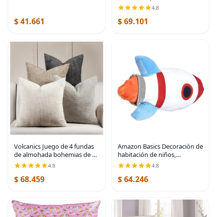
4.8
$ 41.661
$ 69.101
Volcanics Juego de 4 fundas
Amazon Basics Decoración de
de almohada bohemias de 18
habitación de niños,
x 18 pulgadas, fundas de
almohada decorativa de
4.8
4.8
cojín decorativas de felpilla
cohetes espaciales, nave
$ 68.459
$ 64.246
neutra para sofá, sillón,
espacial, poliéster, surtido,
dormitorio,
16.5 x 4 pulgadas