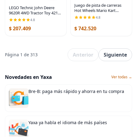
Juego de pista de carreras
LEGO Technic John Deere
Hot Wheels Mario Kart
9620R 4WD Tractor Toy 42136
Rainbow Road de 8 pies con
4.8
Juguete de construcción –
4.8
luces y sonidos y 2 vehículos
Modelo coleccionable con
a escala 1:64, carrera con
$ 207.409
$ 742.520
remolque, con detalles
curso colorido
realistas, juguete de
Anterior
Siguiente
Página 1 de 313
Novedades en Yaxa
Ver todas →
Bre-B: paga más rápido y ahorra en tu compra
Yaxa ya habla el idioma de más países