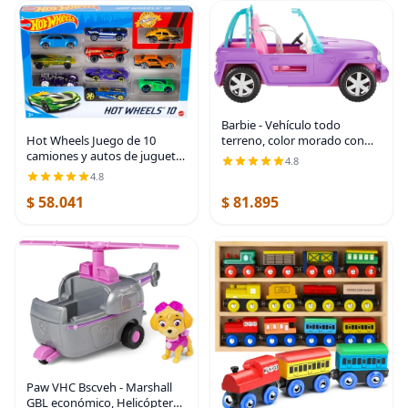
Barbie - Vehículo todo
Hot Wheels Juego de 10
terreno, color morado con
camiones y autos de juguete
asientos rosados y ruedas
4.8
a escala 1:64 para niños y
giratorias, 2 asientos, regalo
4.8
coleccionistas, los estilos
para niños de 3 a 7 años
$ 58.041
$ 81.895
pueden variar [Exclusivo de
Amazon] |
Paw VHC Bscveh - Marshall
GBL económico, Helicóptero