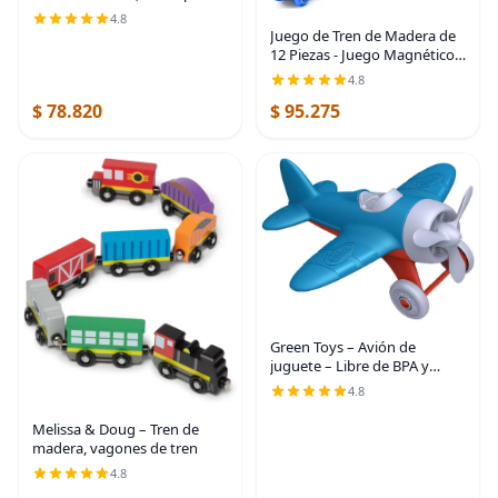
de Skye, Multicolor
4.8
Juego de Tren de Madera de
12 Piezas - Juego Magnético
de Juguetes de Tren Incluye 3
4.8
Motores - Juegos de Tren de
$ 78.820
$ 95.275
Juguete para Niños
Pequeños y Niñas
Green Toys – Avión de
juguete – Libre de BPA y
ftalatos, color azul, juguete
4.8
de transporte aéreo para
introducir conocimientos
Melissa & Doug – Tren de
aeronáuticos, mejorar
madera, vagones de tren
4.8