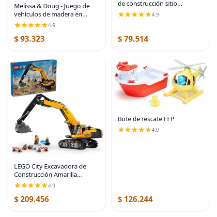
de construcción sitio
Melissa & Doug - Juego de
Vehículos con bandeja de
vehículos de madera en
4.9
almacenamiento de madera
bandeja de madera (9 piezas)
4.9
(8 Pcs)
$ 93.323
$ 79.514
Bote de rescate FFP
4.9
LEGO City Excavadora de
Construcción Amarilla
Juguete Excavadora para
4.9
Niños y Niñas de 8 Años en
$ 209.456
$ 126.244
Adelante, 3 Minifiguras de
Trabajadores de