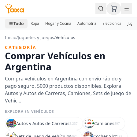
MINI CARRITO
0 productos
Todo
Ropa
Hogar y Cocina
Automotriz
Electrónica
Jugue
Inicio
/
Juguetes y Juegos
/
Vehículos
CATEGORÍA
Comprar Vehículos en
Argentina
Compra vehículos en Argentina con envío rápido y
pago seguro. 5000 productos disponibles. Explora
Autos y Autos de Carreras, Camiones, Sets de Juego de
Vehíc...
EXPLORA EN VEHÍCULOS
Autos y Autos de Carreras
Camiones
3.237
897
Sets de Juego de Vehículos
Coches Slot
462
299