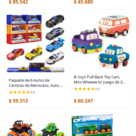
$ 85.542
$ 45.680
B. toys Pull-Back Toy Cars,
Paquete de 6 Autos de
Mini Wheeee-ls! Juego de 3
Carreras de Retroceso, Autos
vehículos, Vehículos | Set of 3
4.8
de Lanzamiento Accionados
mini vehicles includes a truck,
4.8
por Fricción para Niños de 3+
camper van, and police car;
$ 59.313
$ 60.247
Años, Mini Autos de Juguete
Fundidos a