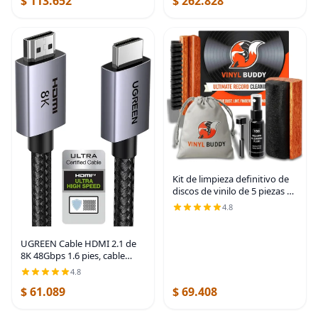
$ 113.652
$ 262.828
Kit de limpieza definitivo de
discos de vinilo de 5 piezas |
Incluye: limpiador de discos -
4.8
Cepillo de terciopelo,
microfibra y lápiz óptico |
Hecho
UGREEN Cable HDMI 2.1 de
8K 48Gbps 1.6 pies, cable
HDMI de alta velocidad
4.8
certificado de aluminio, 4K
$ 61.089
$ 69.408
@240Hz 120Hz 10K 8K
@60Hz, HDCP 2.2 y 2.3,