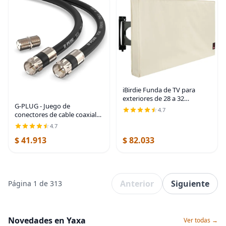
iBirdie Funda de TV para
exteriores de 28 a 32
G-PLUG - Juego de
pulgadas, resistente a la
4.7
conectores de cable coaxial
intemperie, tamaño de la
RG6 de 1 pie, para antena de
cubierta 29 pulgadas de largo
4.7
internet, banda ancha, TV
x 19 pulgadas de
$ 41.913
$ 82.033
digital, cable Sky satelital,
junta tórica de
Anterior
Siguiente
Página 1 de 313
Novedades en Yaxa
Ver todas →