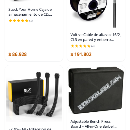
Stock Your Home Caja de
almacenamiento de CD,
estante organizador para
4.8
fundas de películas, DVD,
soporte de cinta de casete,
soporte de disco puede
Voltive Cable de altavoz 16/2,
CL3 en pared y entierro
directo, negro, 100 pies - 16
4.8
AWG, 2 conductores, cobre
$ 86.928
$ 191.802
trenzado sin oxígeno, listado
UL -
Adjustable Bench Press
Board – All-in-One Barbell
EZDIY-FAB - Extensión de