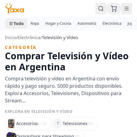
MINI CARRITO
0 productos
Todo
Ropa
Hogar y Cocina
Automotriz
Electrónica
Jugue
Inicio
/
Electrónica
/
Televisión y Vídeo
CATEGORÍA
Comprar Televisión y Vídeo
en Argentina
Compra televisión y vídeo en Argentina con envío
rápido y pago seguro. 5000 productos disponibles.
Explora Accesorios, Televisiones, Dispositivos para
Stream...
EXPLORA EN TELEVISIÓN Y VÍDEO
Accesorios
Televisiones
T
6.116
303
Dispositivos para Streaming
107