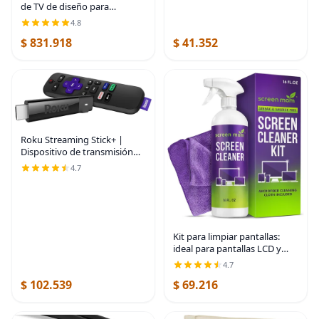
de TV de diseño para
televisores de 32, 43, 50, 55 y
4.8
65 pulgadas, soporte de TV
$ 831.918
$ 41.352
de piso para espacios
pequeños, carrito
Roku Streaming Stick+ |
Dispositivo de transmisión
HD/4K/HDR con alcance
4.7
inalámbrico de largo alcance
y control remoto de voz
Roku con controles de
Kit para limpiar pantallas:
ideal para pantallas LCD y
LED de televisor,
4.7
computadora, laptops e
$ 102.539
$ 69.216
iPads. Cada botella grande de
16 onzas rinde 1572