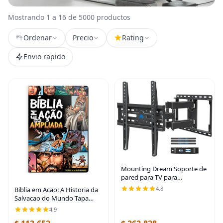
Mostrando 1 a 16 de 5000 productos
Ordenar
Precio
Rating
Envio rapido
Mounting Dream Soporte de
pared para TV para
televisores de 32 a 65
4.8
Biblia em Acao: A Historia da
pulgadas, montaje con giro e
Salvacao do Mundo Tapa
inclinación, soporte de
dura
4.9
movimiento completo con