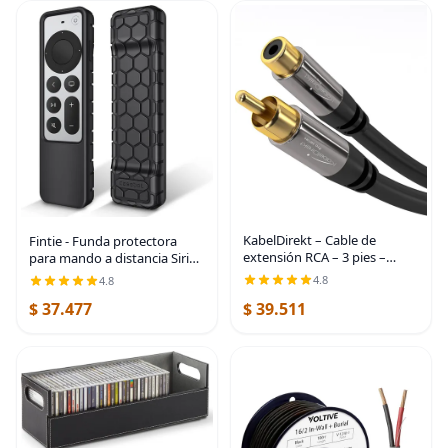
KabelDirekt – Cable de
Fintie - Funda protectora
extensión RCA – 3 pies –
para mando a distancia Siri
Conductor resistente a
de Apple TV 2021 2022 -
4.8
4.8
roturas para una calidad de
Cubierta de silicona ligera
$ 37.477
$ 39.511
sonido brillante
antideslizante y a prueba de
(subwoofer/cable de audio,
golpes tipo
RCA