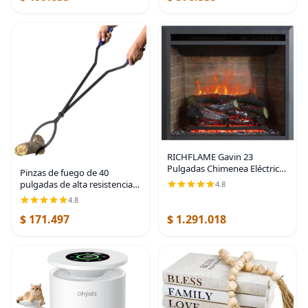
Secador de Piso, Secador
RICHFLAME Gavin 23
Pulgadas Chimenea Eléctrica
Pinzas de fuego de 40
de Inserción con Tronco y
pulgadas de alta resistencia,
4.8
Altavoz, Diseñada para
herramienta de agarre de
4.8
Montaje en Pared, Apertura
leña con forma de tijera
para Quema de Madera,
$ 171.497
$ 1.291.018
serrada, pinzas con forma de
garra de tronco