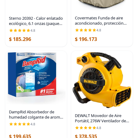
Covermates Funda de aire
Sterno 20392 - Calor enlatado
acondicionado, protección
ecológico, 6.1 onzas (paquete
duradera resistente a la
de 6) | Smart can indicator
4.8
4.8
intemperie para unidades al
changes color when too hot
$ 185.296
$ 196.173
aire libre, poliéster Elite 300D,
to handle, UL 2997 validated,
30
DampRid Absorbedor de
DEWALT Movedor de Aire
humedad colgante de aroma
Portátil, 276W Ventilador de
fresco, 15.4 onzas, paquete
4.8
Piso de 3 Velocidades,
de 6 – Elimina los olores a
4.8
Ventilador Soplador
humedad para un aire más
$ 199.635
$ 378.535
Utilitario, 1/5 HP 600 CFM
fresco y limpio,