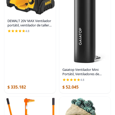
DEWALT 20V MAX Ventilador
portátil, ventilador de taller
inalámbrico recargable con
4.8
batería, hasta 4.5 horas de
duración, velocidad variable,
650
Gaiatop Ventilador Mini
Portátil, Ventiladores de
Mano de 3 Velocidades con
4.8
Pantalla de Energía y
$ 335.182
$ 52.045
Linterna, Batería Recargable
USB, Enfriamiento