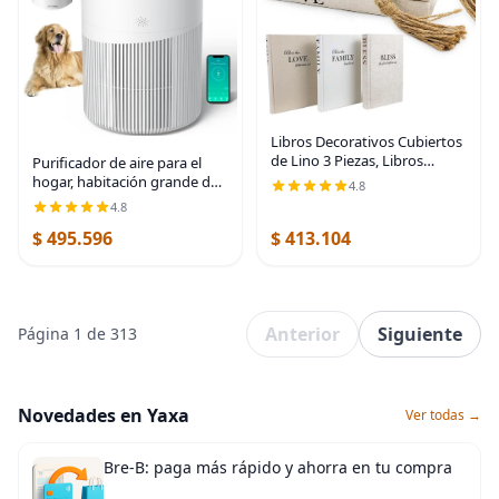
Libros Decorativos Cubiertos
de Lino 3 Piezas, Libros
Purificador de aire para el
Decorativos para Decoración
hogar, habitación grande de
4.8
del Hogar, Libros de Mesa de
hasta 3620 Pies²,
4.8
Café Decoración, Decoración
purificadores de aire H13
$ 495.596
$ 413.104
de Libros
True HEPA para el hogar pelo
de mascota caspa
Anterior
Siguiente
Página 1 de 313
Novedades en Yaxa
Ver todas →
Bre-B: paga más rápido y ahorra en tu compra