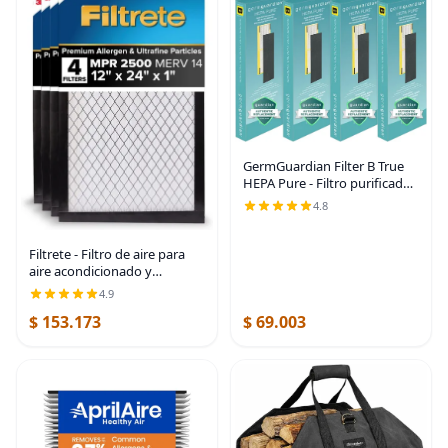
GermGuardian Filter B True
HEPA Pure - Filtro purificador
de aire auténtico, elimina el
4.8
99.97% de los contaminantes,
humo de incendios
forestales,
Filtrete - Filtro de aire para
aire acondicionado y
calefactor, 12 x 24 x 1
4.9
pulgadas, MERV 14, MPR
$ 153.173
$ 69.003
2500, alta eficiencia premium
contra alérgenos,