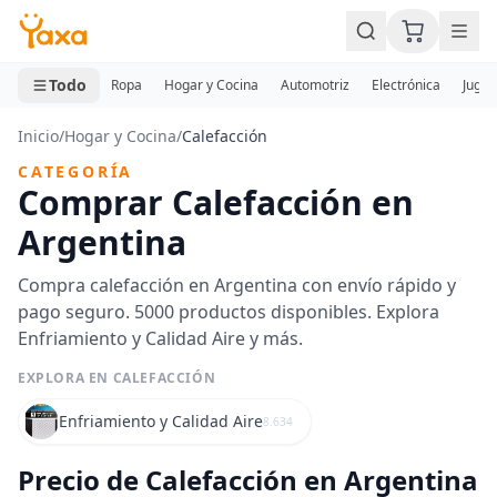
MINI CARRITO
0 productos
Todo
Ropa
Hogar y Cocina
Automotriz
Electrónica
Jugue
Inicio
/
Hogar y Cocina
/
Calefacción
CATEGORÍA
Comprar Calefacción en
Argentina
Compra calefacción en Argentina con envío rápido y
pago seguro. 5000 productos disponibles. Explora
Enfriamiento y Calidad Aire y más.
EXPLORA EN CALEFACCIÓN
Enfriamiento y Calidad Aire
8.634
Precio de Calefacción en Argentina