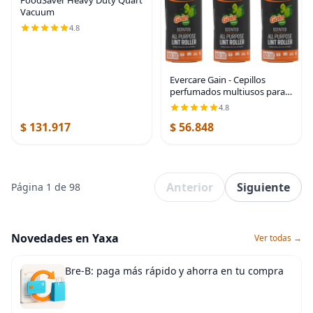
Vacuum
4.8
Evercare Gain - Cepillos
perfumados multiusos para
pelusas con 50 hojas,
4.8
paquete de 3 rodillos
$ 131.917
$ 56.848
manuales recargables con
aroma de ganancia (150
hojas
Anterior
Siguiente
Página 1 de 98
Novedades en Yaxa
Ver todas →
Bre-B: paga más rápido y ahorra en tu compra