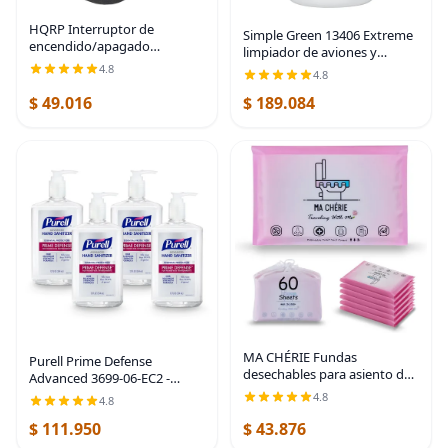
HQRP Interruptor de
Simple Green 13406 Extreme
encendido/apagado
limpiador de aviones y
compatible con aspiradora
precisión, botella de 1 galón
4.8
4.8
vertical Hoover Windtunnel
UH70815 UH70819 UH70821
$ 49.016
$ 189.084
UH70829 UH70832 UH70839
UH71250
MA CHÉRIE Fundas
Purell Prime Defense
desechables para asiento de
Advanced 3699-06-EC2 -
inodoro, 60 hojas (6 paquetes
Desinfectante de manos,
4.8
4.8
x 10), extra grandes,
protección esencial, botellas
desechables, aptas para
$ 111.950
$ 43.876
de bomba de 12 onzas
viajes y familia
líquidas (paquete de 4)