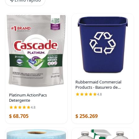
Rubbermaid Commercial
Products - Basurero de
escritorio de resina plástica
4.8
Platinum ActionPacs
Azul
Detergente
4.8
$ 68.705
$ 256.269