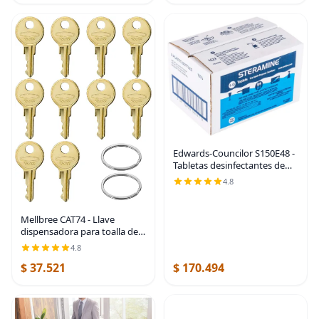
Edwards-Councilor S150E48 -
Tabletas desinfectantes de
esteramina (Sanitabs), botella
4.8
de 150 unidades, paquete de
6
Mellbree CAT74 - Llave
dispensadora para toalla de
papel higiénico Bobrick,
4.8
paquete de 10 unidades |
$ 37.521
$ 170.494
Llave CAT74/33043 para
dispensadores de toallas