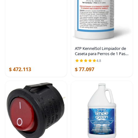
ATP KennelSol Limpiador de
Caseta para Perros de 1 Paso
- Desinfectante Líquido de 1
4.8
Pinta, Efectivo Contra
$ 472.113
$ 77.097
Bacterias y Virus,
Desodorante con Aroma