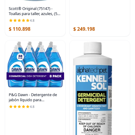
Scott® Original (75147) -
Toallas para taller, azules, (55
toallas por rollo, 12 rollos por
4.8
caja, 660 toallas por caja)
$ 110.898
$ 249.198
P&G Dawn - Detergente de
jabón líquido para
lavavajillas, desengrasante a
4.8
granel que elimina los
alimentos grasos de ollas,
sartenes y platos en