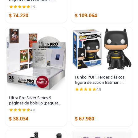
Insertos de plástico ultra
4.9
fuertes de primera calidad –
$ 74.220
$ 109.064
Paquete de 110 – 3.5 x 4.5
pulgadas
Funko POP Heroes clásicos,
figura de acción Batman.
Multicolor
4.8
Ultra Pro Silver Series 9
páginas de bolsillo (paquete
de 25 unidades)
4.8
$ 38.034
$ 67.980