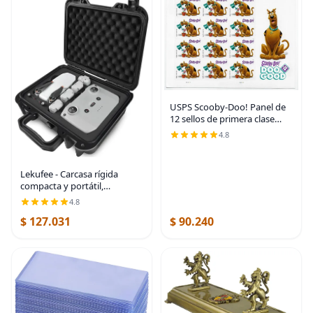
USPS Scooby-Doo! Panel de
12 sellos de primera clase
para siempre Scott 5299
4.8
Lekufee - Carcasa rígida
compacta y portátil,
resistente al agua,
4.8
compatible con accesorios
$ 127.031
$ 90.240
para Dron DJI Mini 2 y Mavic
Mini 2.