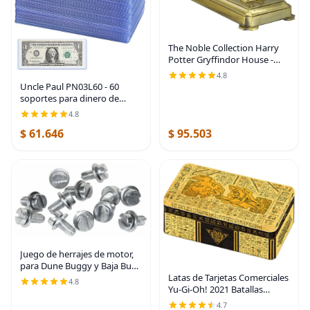
The Noble Collection Harry
Potter Gryffindor House -
Soporte para varita
4.8
Uncle Paul PN03L60 - 60
soportes para dinero de
papel transparente, 6.8 x 2.9
4.8
pulgadas, protector de
$ 61.646
$ 95.503
billetes de PVC transparente,
fundas para 60
Juego de herrajes de motor,
para Dune Buggy y Baja Bug
de VW
Latas de Tarjetas Comerciales
4.8
Yu-Gi-Oh! 2021 Batallas
Antiguas de Otoño,
4.7