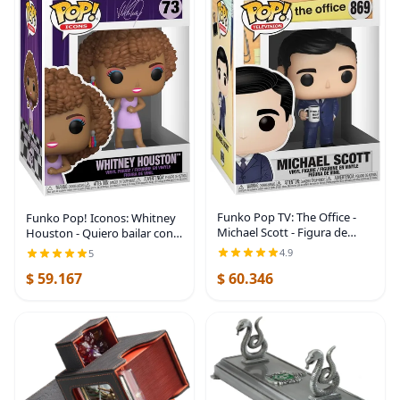
Funko Pop TV: The Office -
Funko Pop! Iconos: Whitney
Michael Scott - Figura de
Houston - Quiero bailar con
vinilo coleccionable - Idea de
alguien
4.9
5
regalo - Mercancía oficial -
$ 59.167
$ 60.346
Juguetes para niños y
adultos -