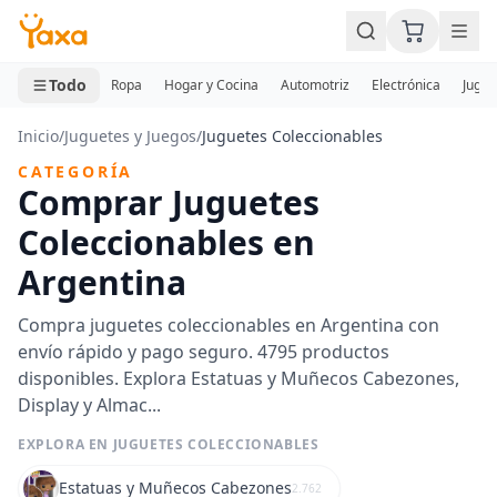
MINI CARRITO
0 productos
Todo
Ropa
Hogar y Cocina
Automotriz
Electrónica
Jugue
Inicio
/
Juguetes y Juegos
/
Juguetes Coleccionables
CATEGORÍA
Comprar Juguetes
Coleccionables en
Argentina
Compra juguetes coleccionables en Argentina con
envío rápido y pago seguro. 4795 productos
disponibles. Explora Estatuas y Muñecos Cabezones,
Display y Almac...
EXPLORA EN JUGUETES COLECCIONABLES
Estatuas y Muñecos Cabezones
2.762