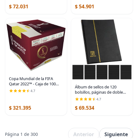
Multicolor
$ 72.031
$ 54.901
Copa Mundial de la FIFA
Qatar 2022™ - Caja de 100
Álbum de sellos de 120
fundas
4.7
bolsillos, páginas de doble
cara, de cuero artificial, para
4.7
guardar billetes de moneda,
$ 321.395
$ 69.534
papel plegable, billetes de
dinero,
Anterior
Siguiente
Página 1 de 300