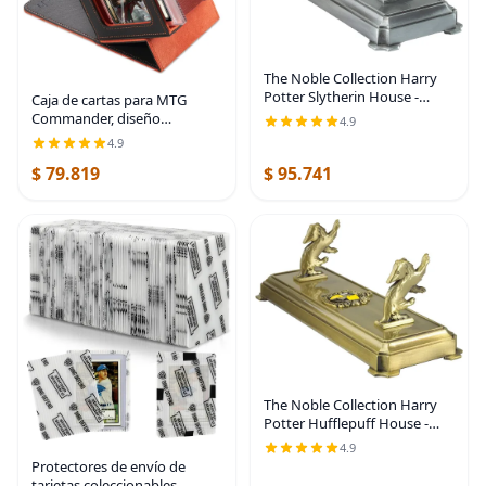
The Noble Collection Harry
Potter Slytherin House -
Caja de cartas para MTG
Soporte para varita
Commander, diseño
4.9
patentado, pantalla
4.9
Commander, se adapta a 100
$ 79.819
$ 95.741
tarjetas de doble manga,
ladrillo de tarjetas de 35
puntos
The Noble Collection Harry
Potter Hufflepuff House -
Soporte para varita
4.9
Protectores de envío de
tarjetas coleccionables –