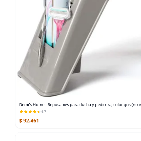
Demi's Home - Reposapiés para ducha y pedicura, color gris (no i
4.7
$ 92.461