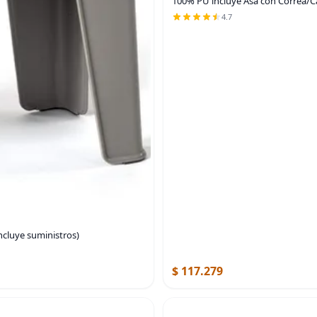
100% PU incluye Asa con Correa/Ca
4.7
ncluye suministros)
$ 117.279