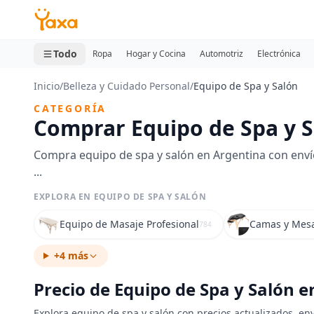
MINI CARRITO
0 productos
Todo
Ropa
Hogar y Cocina
Automotriz
Electrónica
Inicio
/
Belleza y Cuidado Personal
/
Equipo de Spa y Salón
CATEGORÍA
Comprar Equipo de Spa y S
Compra equipo de spa y salón en Argentina con enví
...
EXPLORA EN EQUIPO DE SPA Y SALÓN
Equipo de Masaje Profesional
Camas y Mesa
784
+4 más
Precio de Equipo de Spa y Salón 
Explora equipo de spa y salón con precios actualizados, env