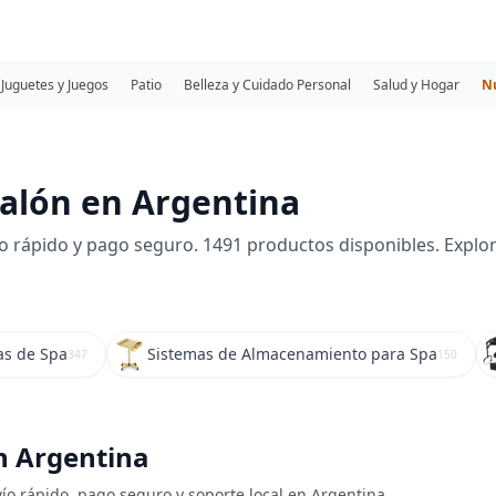
Juguetes y Juegos
Patio
Belleza y Cuidado Personal
Salud y Hogar
N
alón en Argentina
o rápido y pago seguro. 1491 productos disponibles. Explo
s de Spa
Sistemas de Almacenamiento para Spa
347
150
en Argentina
ío rápido, pago seguro y soporte local en Argentina.