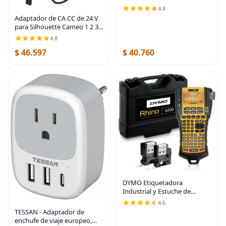
almacenamiento de batería
4.8
con capacidad para 4 pilas AA
Adaptador de CA CC de 24 V
o 5 pilas AAA, paquete de 2
para Silhouette Cameo 1 2 3
SD Retrato Estudio Máquina
4.8
de reemplazo Adaptador de
$ 46.597
$ 40.760
cable de alimentación,
cargador de
DYMO Etiquetadora
Industrial y Estuche de
Transporte RhinoPRO 5200
4.6
Etiquetadora, para Sitios de
TESSAN - Adaptador de
Trabajo y Trabajos de
enchufe de viaje europeo,
Etiquetado de Alta