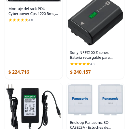
Montaje del rack PDU
Cyberpower Cps-1220 Rms,
conector múltiple, 12 salida
4.8
20 A, 2400 VA, 1800 julios
Sony NPFZ100 Z-series -
Batería recargable para
cámaras digitales Alpha A7 III,
4.8
A7R III, A9 color negro |
$ 224.716
$ 240.157
Batería Infolithium Z de 7.2 V
y 2280 mAh,
Eneloop Panasonic BQ-
CASE2SA - Estuches de