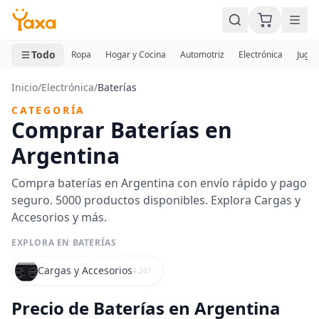
MINI CARRITO
0 productos
Todo
Ropa
Hogar y Cocina
Automotriz
Electrónica
Jugue
Inicio
/
Electrónica
/
Baterías
CATEGORÍA
Comprar Baterías en
Argentina
Compra baterías en Argentina con envío rápido y pago
seguro. 5000 productos disponibles. Explora Cargas y
Accesorios y más.
EXPLORA EN BATERÍAS
Cargas y Accesorios
4.201
Precio de Baterías en Argentina