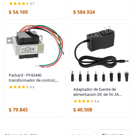
adaptador de corriente
4.7
europeo con 2 puertos USB,
$ 54.169
$ 584.934
cargador de toma de
corriente tipo C internacional
Packard - PF42440
transformador de control,
clase II, fijación de pie, 40 VA,
4.6
Adaptador de fuente de
24 V
alimentación DC de 5V 2A
10W Cargador de enchufe de
4.4
pared AC/DC AC 100V-240V a
$ 79.845
$ 40.508
D C 5 voltios 2Amp 1A 1.5A
Cable de