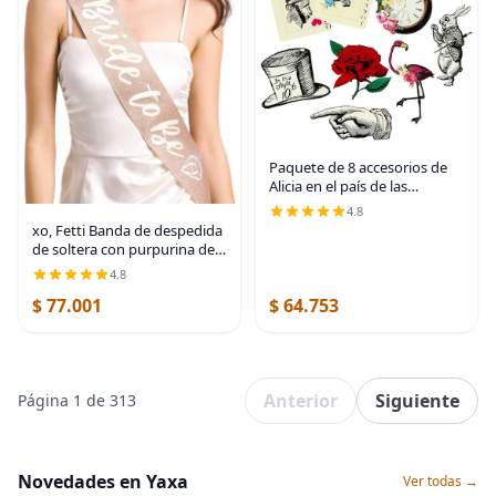
Paquete de 8 accesorios de
Alicia en el país de las
maravillas - Decoraciones de
4.8
gran tamaño, suministros
xo, Fetti Banda de despedida
para fiesta del Sombrerero
de soltera con purpurina de
loco, té
oro rosa – Novia futura |
4.8
Decoraciones de despedida
$ 77.001
$ 64.753
de soltera, despedida de
soltera,
Anterior
Siguiente
Página 1 de 313
Novedades en Yaxa
Ver todas →