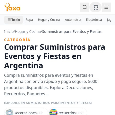
MINI CARRITO
0 productos
Todo
Ropa
Hogar y Cocina
Automotriz
Electrónica
Jugue
Inicio
/
Hogar y Cocina
/
Suministros para Eventos y Fiestas
CATEGORÍA
Comprar Suministros para
Eventos y Fiestas en
Argentina
Compra suministros para eventos y fiestas en
Argentina con envío rápido y pago seguro. 5000
productos disponibles. Explora Decoraciones,
Recuerdos, Paquetes ...
EXPLORA EN SUMINISTROS PARA EVENTOS Y FIESTAS
Decoraciones
Recuerdos
7.431
1.472