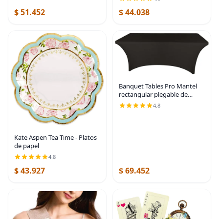
devolución de invitados para
fiestas, bodas, fiestas,
baby shower, despedida de
$ 51.452
$ 44.038
festivales, bolsas de dulces (4
soltera,
x 6) |
Banquet Tables Pro Mantel
rectangular plegable de
elastano de 6 pies de largo,
4.8
elástico, ajustado, para
mesas de patio plegables de
30 pulgadas de
Kate Aspen Tea Time - Platos
de papel
4.8
$ 43.927
$ 69.452