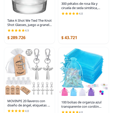
300 pétalos de rosa lila y
ciruela de seda sintética,
pétalos de flores para bodas,
4.8
pajecitos, pasillos, pétalos
Take A Shot We Tied The Knot
sueltos, cenas, centros de
Shot Glasses, juego a granel
mesa,
de vasos de chupito de boda
4.9
de 1.75 onzas, regalo
$ 289.726
$ 43.721
perfecto de boda, vasos de
chupito de
MOVINPE 20 llaveros con
100 bolsas de organza azul
diseño de ángel, etiquetas de
transparente con cordón
agradecimiento, regalos de
para regalo, para joyas,
4.8
4.8