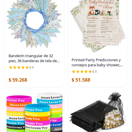
Banderín triangular de 32
Printed Party Predicciones y
pies, 36 banderas de tela de
consejos para baby shower,
algodón, guirnaldas para
4.9
animales del bosque, 50
fiestas de cumpleaños,
4.9
tarjetas
bodas, baby shower,
$ 59.268
$ 51.588
decoración al aire libre