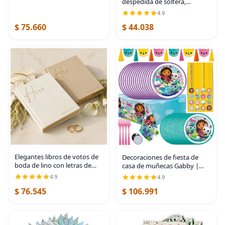
despedida de soltera,
shower (48 unidades)
servilletas de postre de
4.9
lámina dorada, despedida de
$ 75.660
$ 44.038
soltera, despedida de soltera,
fiesta de
Elegantes libros de votos de
Decoraciones de fiesta de
boda de lino con letras de
casa de muñecas Gabby |
lámina dorada, libros de
Decoraciones de fiesta de
4.9
4.9
juramentos de tamaño
cumpleaños de Gabby |
$ 76.545
$ 106.991
perfecto para él y para ella
Mantel, banderín, platos,
con muchas
servilletas, botón |