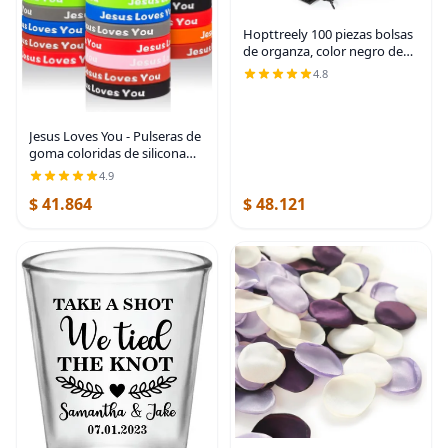
Hopttreely 100 piezas bolsas
de organza, color negro de
4''x4.72''(10x12cm) con
4.8
cordón de satén, bolsa de
organza para boda, fiesta,
bolsa de
Jesus Loves You - Pulseras de
goma coloridas de silicona
cristiana para hombres y
4.9
mujeres, regalos de fiesta,
$ 41.864
$ 48.121
pulsera inspiradora para
adultos,