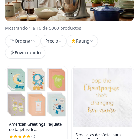
Mostrando 1 a 16 de 5000 productos
Ordenar
Precio
Rating
Envio rapido
American Greetings Paquete
de tarjetas de
Servilletas de cóctel para
agradecimiento para baby
4.9