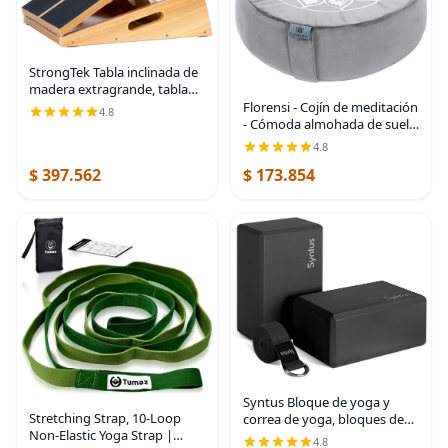
StrongTek Tabla inclinada de
madera extragrande, tabla
inclinada ajustable y
Florensi - Cojín de meditación
4.8
estirador de pantorrillas,
- Cómoda almohada de suelo
tabla de estiramiento, mango
- Tradicional almohada de
4.8
lateral extra
meditación tibetana con
$ 397.562
$ 173.854
hermosa cubierta de
terciopelo - Cojín
Syntus Bloque de yoga y
Stretching Strap, 10-Loop
correa de yoga, bloques de
Non-Elastic Yoga Strap |
yoga suaves antideslizantes
4.8