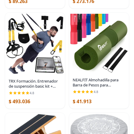
$ 89.263
$ 273.176
NEALFIT Almohadilla para
TRX Formación. Entrenador
Barra de Pesos para
de suspensión basic kit +
Sentadillas—Almohadilla
ancla para puerta, complete
4.8
4.8
para Barra de Pesos—Ideal
full body entrenamientos
para Levantamiento de
$ 493.036
$ 41.913
para el hogar y en la
Pesas, Estocadas y Empujes
carretera.
de