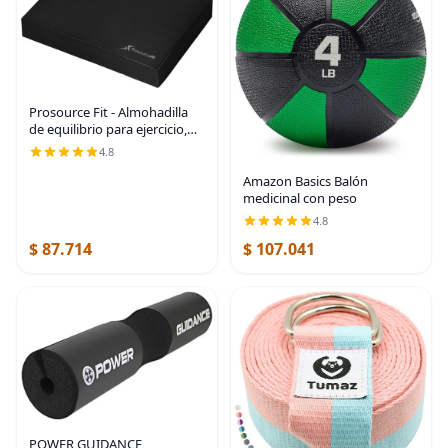
Prosource Fit - Almohadilla
de equilibrio para ejercicio,
alfombrilla de espuma
4.8
acolchada antideslizante y
rodillera para entrenamiento
Amazon Basics Balón
de fitness y
medicinal con peso
4.8
$ 87.714
$ 107.041
POWER GUIDANCE