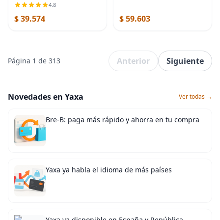
Designed for stretching,
de 9 x 6 x 4 pulgadas, correa
4.8
yoga, Pilates and rehab with
de anillo en D de metal de 8
$ 39.574
$ 59.603
10 loops, durable webbing
pies para
and a longer
Anterior
Siguiente
Página 1 de 313
Novedades en Yaxa
Ver todas →
Bre-B: paga más rápido y ahorra en tu compra
Yaxa ya habla el idioma de más países
Yaxa ya disponible en España y República