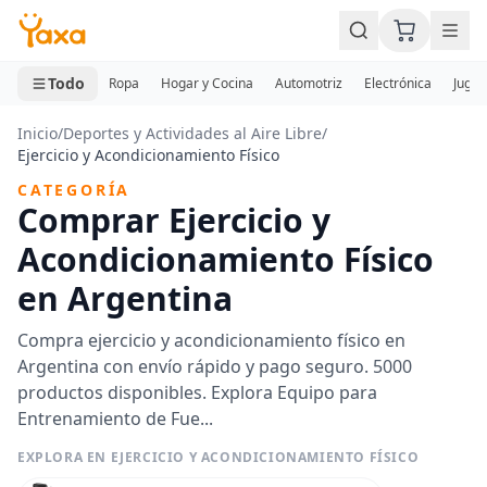
MINI CARRITO
0 productos
Todo
Ropa
Hogar y Cocina
Automotriz
Electrónica
Jugue
Inicio
/
Deportes y Actividades al Aire Libre
/
Ejercicio y Acondicionamiento Físico
CATEGORÍA
Comprar Ejercicio y
Acondicionamiento Físico
en Argentina
Compra ejercicio y acondicionamiento físico en
Argentina con envío rápido y pago seguro. 5000
productos disponibles. Explora Equipo para
Entrenamiento de Fue...
EXPLORA EN EJERCICIO Y ACONDICIONAMIENTO FÍSICO