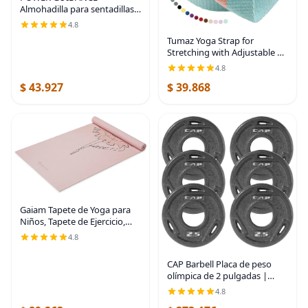
Almohadilla para sentadillas –
Almohadilla protectora para
4.8
cuello y hombros – Ideal para
Tumaz Yoga Strap for
sentadillas, estocadas,
Stretching with Adjustable D-
empujes de cadera,
Ring, 6/8/10 ft | Adjustable D-
4.8
Ring | Soft Cotton Blend |
$ 43.927
$ 39.868
15+ Colors | Non-Elastic Yoga
Belt for
Gaiam Tapete de Yoga para
Niños, Tapete de Ejercicio,
Yoga para Niños con
4.8
Estampados Divertidos -
Tiempo de Juego para Bebés,
CAP Barbell Placa de peso
Niños Pequeños Activos
olímpica de 2 pulgadas |
Múltiples opciones
4.8