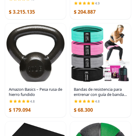
de pesas de hierro fundido
4.9
con revestimiento de
$ 3.215.135
$ 204.887
uretano y agarre
antideslizante, disponible en
Amazon Basics – Pesa rusa de
Bandas de resistencia para
hierro fundido
entrenar con guía de bandas
de entrenamiento. 4 bandas
4.8
4.8
de entrenamiento para
$ 179.094
$ 68.300
mujeres y hombres, bandas
elásticas de tela