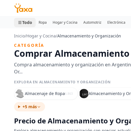
MINI CARRITO
0 productos
Todo
Ropa
Hogar y Cocina
Automotriz
Electrónica
Inicio
/
Hogar y Cocina
/
Almacenamiento y Organización
CATEGORÍA
Comprar Almacenamiento 
Compra almacenamiento y organización en Argentina
Or...
EXPLORA EN ALMACENAMIENTO Y ORGANIZACIÓN
Almacenaje de Ropa
Almacenamiento y Or
6.863
+5 más
Precio de Almacenamiento y Orga
Explora almacenamiento y organización con precios actualiz