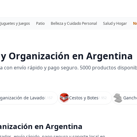
Juguetes y Juegos
Patio
Belleza y Cuidado Personal
Salud y Hogar
N
y Organización en Argentina
 con envío rápido y pago seguro. 5000 productos disponib
ganización de Lavado
Cestos y Botes
Ganch
2.157
1.952
nización en Argentina
ados, envío rápido, pago seguro y soporte local en