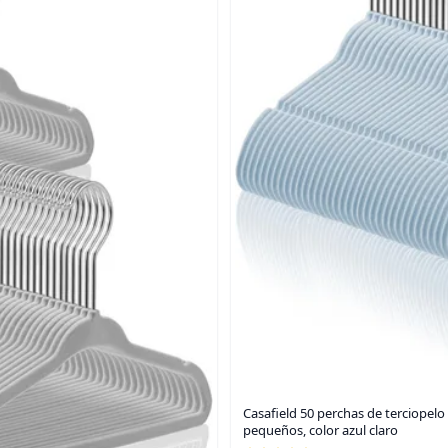
Casafield 50 perchas de terciopel
pequeños, color azul claro