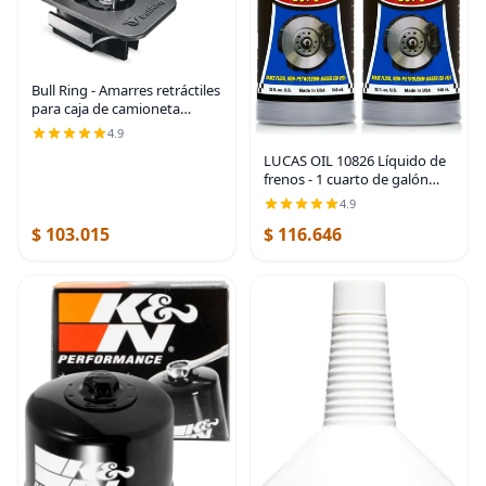
Bull Ring - Amarres retráctiles
para caja de camioneta
ajustables para Ford F150
4.9
2015-25, Super Duty 2017-25,
LUCAS OIL 10826 Líquido de
Raptor 2017-25 – Ajuste
frenos - 1 cuarto de galón
empotrado,
(paquete de 2)
4.9
$ 103.015
$ 116.646