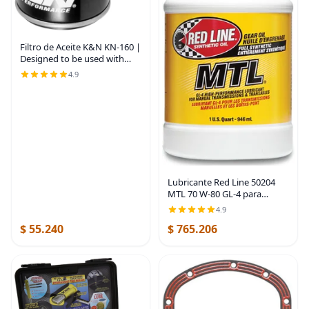
Filtro de Aceite K&N KN-160 |
Designed to be used with
Synthetic or Conventional
4.9
Oils, Wrench Off Nut: Fits
Select BMW Motorcycles
Lubricante Red Line 50204
MTL 70 W-80 GL-4 para
transmisión manual y caja de
4.9
cambios
$ 55.240
$ 765.206