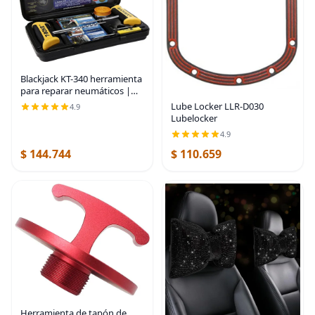
Blackjack KT-340 herramienta
para reparar neumáticos |
Fabricado en Estados Unidos
Lube Locker LLR-D030
4.9
Lubelocker
4.9
$ 144.744
$ 110.659
Herramienta de tapón de