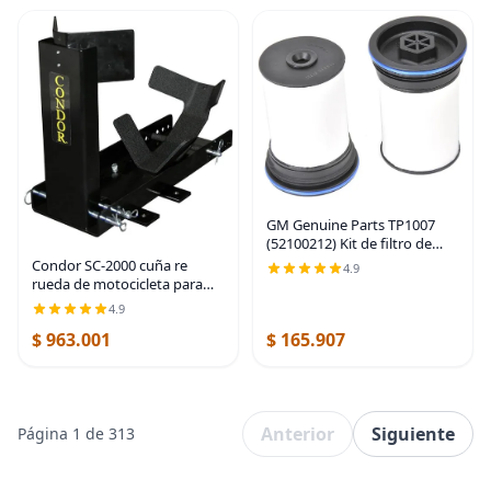
atornillado -
GM Genuine Parts TP1007
(52100212) Kit de filtro de
combustible con tapas y
Condor SC-2000 cuña re
4.9
sellos
rueda de motocicleta para
remolques.
4.9
$ 963.001
$ 165.907
Anterior
Siguiente
Página 1 de 313