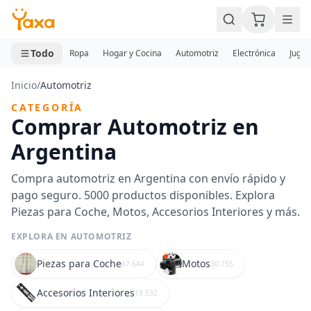
MINI CARRITO
0 productos
Todo
Ropa
Hogar y Cocina
Automotriz
Electrónica
Jugue
Inicio
/
Automotriz
CATEGORÍA
Comprar Automotriz en
Argentina
Compra automotriz en Argentina con envío rápido y
pago seguro. 5000 productos disponibles. Explora
Piezas para Coche, Motos, Accesorios Interiores y más.
EXPLORA EN AUTOMOTRIZ
Piezas para Coche
Motos
67.644
30.755
Accesorios Interiores
19.532