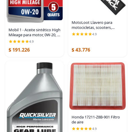
MotoLoot Llavero para
motocicletas, scooters,
Mobil 1 - Aceite sintético High
coches y regalos
4.9
Mileage para motor, 0W-20, 5
cuartos de galón, gris
4.9
$ 191.226
$ 43.776
Honda 17211-Z8B-901 Filtro
de aire
4.9