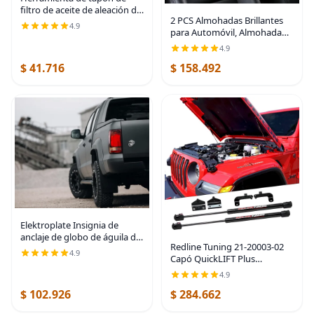
filtro de aceite de aleación de
2 PCS Almohadas Brillantes
aluminio, herramienta de
4.9
para Automóvil, Almohada
desmontaje de tapón de
de Reposacabezas de Coche
filtro de aceite para Dodge
4.9
con Lazo de Pedrería,
Ram 05083285AA
$ 41.716
$ 158.492
Almohada Cervical para
Coche para Relajación del
Elektroplate Insignia de
anclaje de globo de águila del
Redline Tuning 21-20003-02
Cuerpo de Marines de
4.9
Capó QuickLIFT Plus
Estados Unidos con licencia
compatible con Jeep
oficial de alta calidad,
4.9
Wrangler JL 2018+ y
emblema de metal
$ 102.926
$ 284.662
compatible con Jeep
Gladiator JT 2020+ (sistema