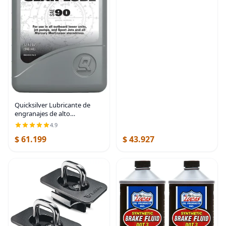
Quicksilver Lubricante de
engranajes de alto
rendimiento SAE 90 para
4.9
fueraborda y accionamientos
$ 61.199
$ 43.927
de popa, 32 oz | Extreme
pressure synthetic