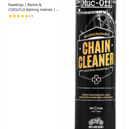
Rawlings | Remix &
COOLFLO Batting Helmet | T-
Ball | Multiple Colors Rosa -
4.9
COOLFLO