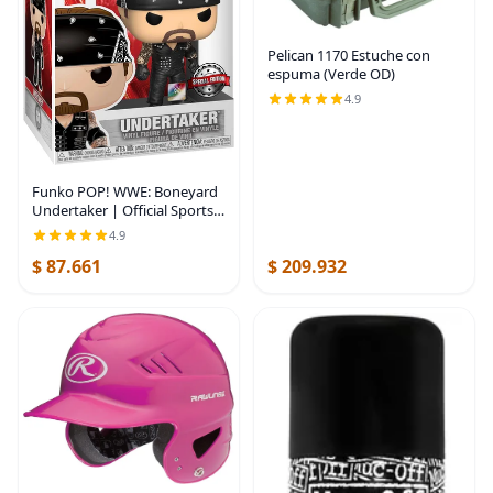
Pelican 1170 Estuche con
espuma (Verde OD)
4.9
Funko POP! WWE: Boneyard
Undertaker | Official Sports
Merch - Collectable Vinyl
4.9
Figurine for Shelf Display -
$ 87.661
$ 209.932
Birthday Gift Idea for Fans
and