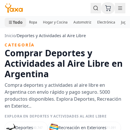
MINI CARRITO
0 productos
Todo
Ropa
Hogar y Cocina
Automotriz
Electrónica
Jugue
Inicio
/
Deportes y Actividades al Aire Libre
CATEGORÍA
Comprar Deportes y
Actividades al Aire Libre en
Argentina
Compra deportes y actividades al aire libre en
Argentina con envío rápido y pago seguro. 5000
productos disponibles. Explora Deportes, Recreación
en Exterior...
EXPLORA EN DEPORTES Y ACTIVIDADES AL AIRE LIBRE
Deportes
Recreación en Exteriores
40.747
11.091