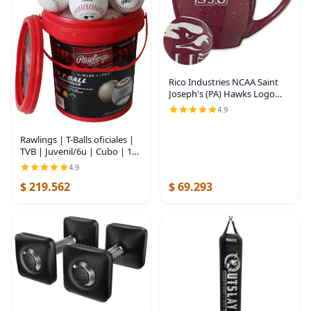
Rico Industries NCAA Saint
Joseph's (PA) Hawks Logo
Principal Color Marrón 16 oz
4.9
Logotipo del Equipo de Color
Láser Grabado en Cerámica
Rawlings | T-Balls oficiales |
Moteada Taza
TVB | Juvenil/6u | Cubo | 12
unidades | Núcleo de goma
4.9
esponja | Interior / exterior
$ 219.562
$ 69.293
blanco