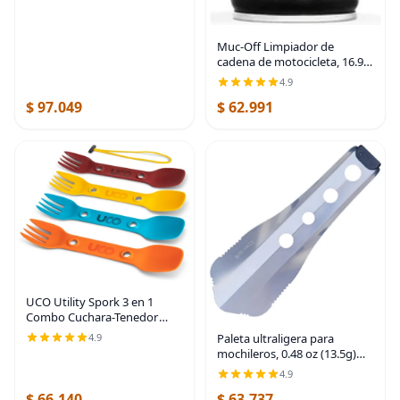
Muc-Off Limpiador de
cadena de motocicleta, 16.9
onzas líquidas - Spray de
4.9
cadena y desengrasante para
$ 97.049
$ 62.991
limpieza - para dentro y fuera
de carretera
UCO Utility Spork 3 en 1
Combo Cuchara-Tenedor
Cuchillo Utensilios de
4.9
Paleta ultraligera para
camping
mochileros, 0.48 oz (13.5g)
Negro
4.9
$ 66.140
$ 63.737