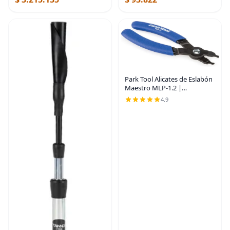
Park Tool Alicates de Eslabón
Maestro MLP-1.2 |
herramientas manuales para
4.9
bicicleta