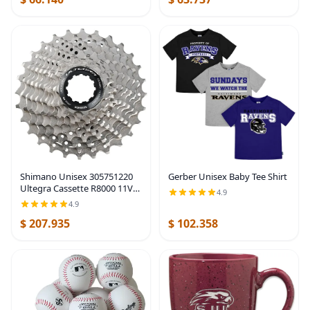
Gerber Unisex Baby Tee Shirt
Shimano Unisex 305751220
Ultegra Cassette R8000 11V
4.9
11 V
4.9
$ 207.935
$ 102.358