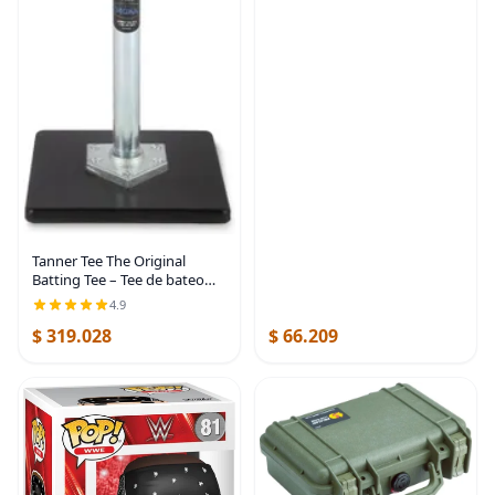
Tanner Tee The Original
Batting Tee – Tee de bateo
profesional ajustable para
4.9
béisbol y softbol, eje de
$ 319.028
$ 66.209
acero, base compuesta, parte
superior de