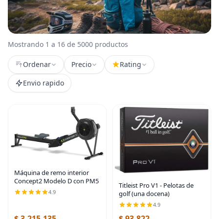
Mostrando 1 a 16 de 5000 productos
Ordenar
Precio
Rating
Envio rapido
Máquina de remo interior
Concept2 Modelo D con PM5
Titleist Pro V1 - Pelotas de
4.9
golf (una docena)
4.9
$ 3.215.135
$ 93.822