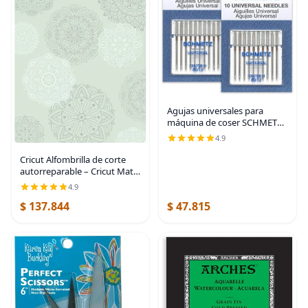
Agujas universales para
máquina de coser SCHMETZ -
Tamaño 80/12 - 2 paquetes -
4.9
20 agujas
Cricut Alfombrilla de corte
autorreparable – Cricut Mat
para uso con cuchillo Cricut
4.9
TrueControl, cortador
$ 137.844
$ 47.815
giratorio, cuchillo de
manualidades, Menta