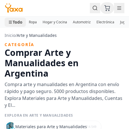
MINI CARRITO
0 productos
Todo
Ropa
Hogar y Cocina
Automotriz
Electrónica
Jugue
Inicio
/
Arte y Manualidades
CATEGORÍA
Comprar Arte y
Manualidades en
Argentina
Compra arte y manualidades en Argentina con envío
rápido y pago seguro. 5000 productos disponibles.
Explora Materiales para Arte y Manualidades, Cuentas
y El...
EXPLORA EN ARTE Y MANUALIDADES
Materiales para Arte y Manualidades
14.549