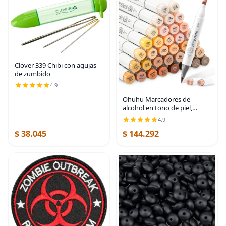
Clover 339 Chibi con agujas
de zumbido
4.9
Ohuhu Marcadores de
alcohol en tono de piel,
punta de pincel, 36
4.9
marcadores de color de piel
$ 38.045
$ 144.292
para retratos de adultos,
ilustración para colorear,