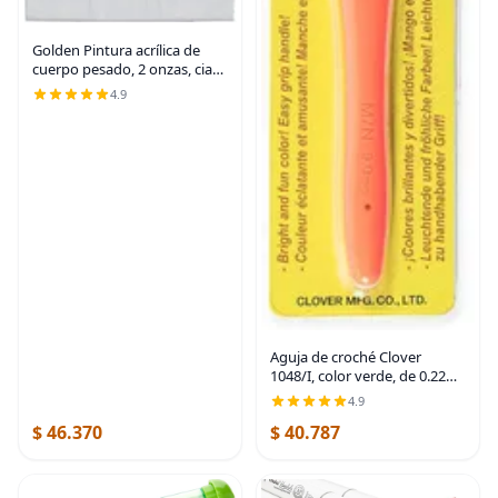
Golden Pintura acrílica de
cuerpo pesado, 2 onzas, cian
primario
4.9
Aguja de croché Clover
1048/I, color verde, de 0.22
pulgadas
4.9
$ 46.370
$ 40.787