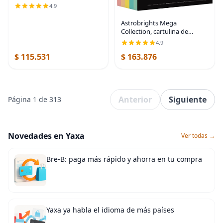
de hilo, organizador de
4.9
ganchillo, bolsa de proyectos
de punto, gris carbón
Astrobrights Mega
Collection, cartulina de
colores, surtido de 5 colores
4.9
pastel intenso, 320 hojas, 65
$ 115.531
$ 163.876
libras/176 gsm, 8.5 x 11
pulgadas, más hojas
Anterior
Siguiente
Página 1 de 313
Novedades en Yaxa
Ver todas →
Bre-B: paga más rápido y ahorra en tu compra
Yaxa ya habla el idioma de más países