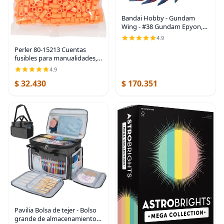
Bandai Hobby - Gundam
Wing - #38 Gundam Epyon,
Bandai Spirits RG 1/144
4.9
Model Kit
Perler 80-15213 Cuentas
fusibles para manualidades,
1000 piezas, naranja
4.9
albaricoque
$ 32.430
$ 170.351
Pavilia Bolsa de tejer - Bolso
grande de almacenamiento