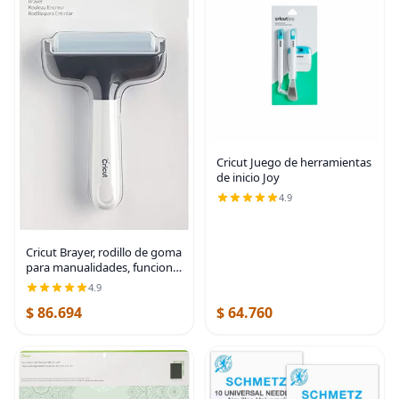
Cricut Juego de herramientas
de inicio Joy
4.9
Cricut Brayer, rodillo de goma
para manualidades, funciona
con tela, vinilo, vinilos
4.9
termoadhesivos y bloques de
$ 86.694
$ 64.760
entintado, extiende la vida
útil de