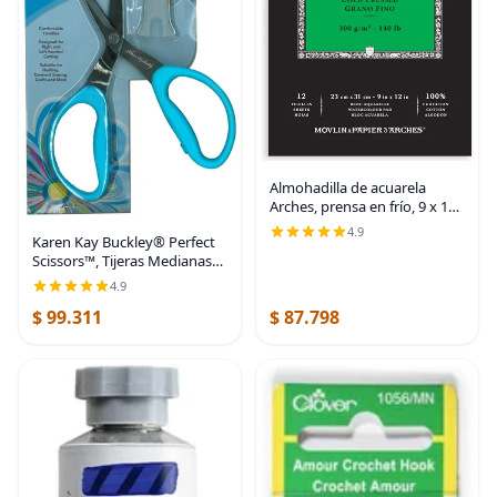
Almohadilla de acuarela
Arches, prensa en frío, 9 x 12
pulgadas, 12 hojas - Papel de
4.9
Karen Kay Buckley® Perfect
arte profesional para
Scissors™, Tijeras Medianas
acuarela, gouache, tinta y
de 6 pulgadas #KKBPSM con
acrílico
4.9
Cuchillas Micro-Dentadas
$ 99.311
$ 87.798
Antideslizantes para Apliqué,
Recorte de