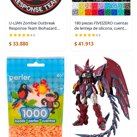
U-LIAN Zombie Outbreak
180 piezas FIVEIZERO cuentas
Response Team Biohazard
de lenteja de silicona, cuentas
Morale - Parche táctico
focales de ábaco de silicona
4.9
4.9
bordado con gancho y bucle
de 12 mm a granel cuentas
$ 33.880
$ 41.913
(negro+rojo)
sueltas de color para
pulseras,