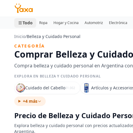
MINI CARRITO
0 productos
Todo
Ropa
Hogar y Cocina
Automotriz
Electrónica
Inicio
/
Belleza y Cuidado Personal
CATEGORÍA
Comprar Belleza y Cuidado
Compra belleza y cuidado personal en Argentina con e
EXPLORA EN BELLEZA Y CUIDADO PERSONAL
Cuidado del Cabello
Artículos y Accesorio
31.002
+4 más
Precio de Belleza y Cuidado Pers
Explora belleza y cuidado personal con precios actualizados
Argentina.