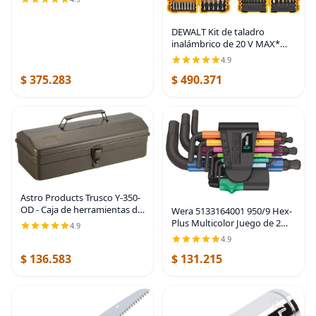
SKT15101
DEWALT Kit de taladro
inalámbrico de 20 V MAX*
con destornillador/brocas,
4.9
100 piezas (DCD771C2 y
$ 375.283
$ 490.371
DWA2FTS100)
Astro Products Trusco Y-350-
OD - Caja de herramientas de
Wera 5133164001 950/9 Hex-
montaña, 14.7 x 6.4 x 4.8
Plus Multicolor Juego de 2
4.9
pulgadas (146.9 x 64.6 x 48.8
llaves en L métricas,
4.9
in), color OD
BlackLaser, 9 piezas
$ 136.583
$ 131.215