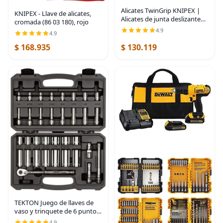
Alicates TwinGrip KNIPEX |
KNIPEX - Llave de alicates,
Alicates de junta deslizante
cromada (86 03 180), rojo
con ajuste de botón
4.9
4.9
$ 168.935
$ 130.119
TEKTON Juego de llaves de
vaso y trinquete de 6 puntos,
34 piezas (1/4-1 pulg.) |
4.9