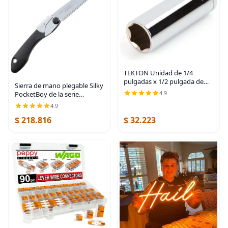
TEKTON Unidad de 1/4
pulgadas x 1/2 pulgada de
Sierra de mano plegable Silky
profundidad de 6 puntos de
4.9
PocketBoy de la serie
zócalo | SHD03013
profesional, 170 mm, con
4.9
dientes medianos (340-17)
$ 218.816
$ 32.223