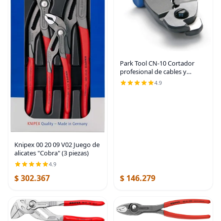
Park Tool CN-10 Cortador
profesional de cables y
carcasa | herramientas
4.9
manuales para bicicleta
Knipex 00 20 09 V02 Juego de
alicates "Cobra" (3 piezas)
4.9
$ 302.367
$ 146.279