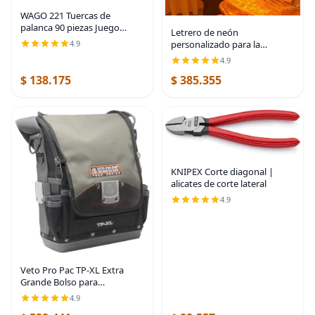
WAGO 221 Tuercas de
palanca 90 piezas Juego
Letrero de neón
compacto de conectores de
4.9
personalizado para la
cable con estuche. Incluye
decoración de la pared,
4.9
221-2401, 221-412, 221-413,
guarida, sala de juegos,
221-415
$ 138.175
$ 385.355
guardería, dormitorio para
niños, letreros con nombres
y
KNIPEX Corte diagonal |
alicates de corte lateral
4.9
Veto Pro Pac TP-XL Extra
Grande Bolso para
Herramientas (Original) …
4.9