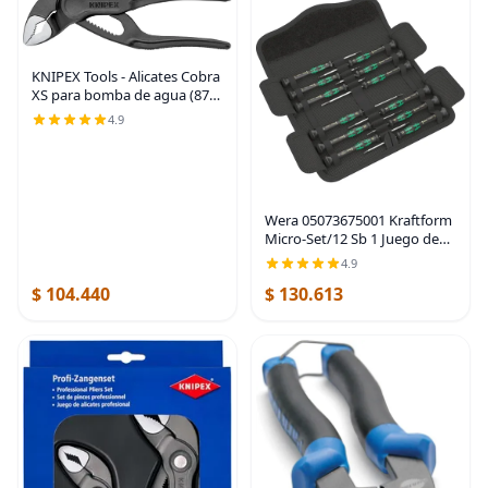
KNIPEX Tools - Alicates Cobra
XS para bomba de agua (87
00 100), 4 pulgadas
4.9
Wera 05073675001 Kraftform
Micro-Set/12 Sb 1 Juego de
destornilladores
4.9
$ 104.440
$ 130.613