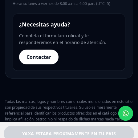
Horario: lunes a viernes de 8:00 a.m. a 6:00 p.m. (UTC -5)
¿Necesitas ayuda?
Completa el formulario oficial y te
responderemos en el horario de atención.
Contactar
Todas las marcas, logos y nombres comerciales mencionados en este sitio
son propiedad de sus respectivos titulares. Su uso es meramente
referencial para identificar los productos ofrecidos en el catálogo y no
implica afiliación, patrocinio ni respaldo de dichas marcas hacia Yaxa.
© 2026 Yaxa Argentina. Todos los derechos reservados.
YAXA ESTARA PROXIMAMENTE EN TU PAIS