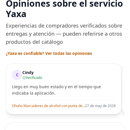
Opiniones sobre el servicio
Yaxa
Experiencias de compradores verificados sobre
entregas y atención — pueden referirse a otros
productos del catálogo
¿Yaxa es confiable? Ver todas las opiniones
Cindy
C
Verificado
Llego en muy buen estado y en el tiempo que
indicaba la aplicación.
i
Ohuhu Marcadores de alcohol con punta de pincel – Juego de marcadores artísticos de doble punta con certificación AP para artistas adultos
27 de may de 2026