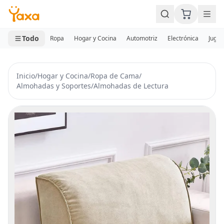
MINI CARRITO
0 productos
Todo
Ropa
Hogar y Cocina
Automotriz
Electrónica
Jugue
Inicio
/
Hogar y Cocina
/
Ropa de Cama
/
Almohadas y Soportes
/
Almohadas de Lectura