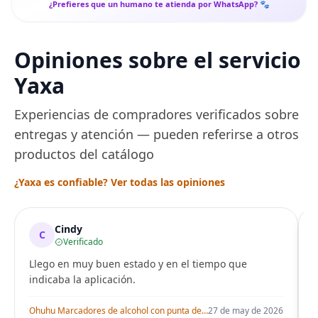
¿Prefieres que un humano te atienda por WhatsApp? 🐾
Opiniones sobre el servicio
Yaxa
Experiencias de compradores verificados sobre
entregas y atención — pueden referirse a otros
productos del catálogo
¿Yaxa es confiable? Ver todas las opiniones
Cindy
C
Verificado
Llego en muy buen estado y en el tiempo que
indicaba la aplicación.
i
Ohuhu Marcadores de alcohol con punta de pincel – Juego de marcadores artísticos de doble punta con certificación AP para artistas adultos
27 de may de 2026