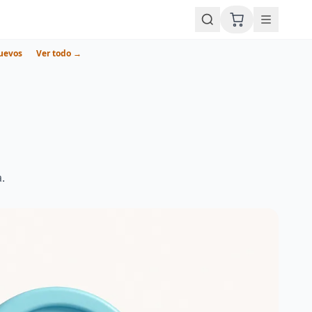
uevos
Ver todo →
.