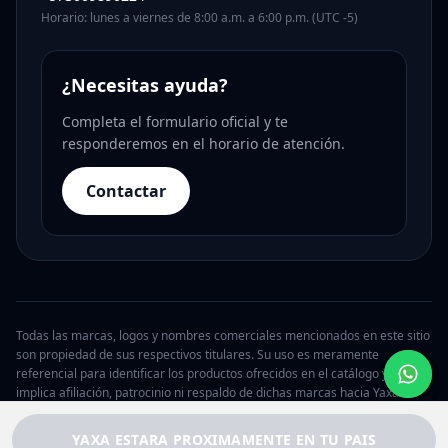
Horario: lunes a viernes de 8:00 a.m. a 6:00 p.m. (UTC -5)
¿Necesitas ayuda?
Completa el formulario oficial y te
responderemos en el horario de atención.
Contactar
Todas las marcas, logos y nombres comerciales mencionados en este sitio
son propiedad de sus respectivos titulares. Su uso es meramente
referencial para identificar los productos ofrecidos en el catálogo y no
implica afiliación, patrocinio ni respaldo de dichas marcas hacia Yaxa.
© 2026 Yaxa Argentina. Todos los derechos reservados.
YAXA ESTARA PROXIMAMENTE EN TU PAIS