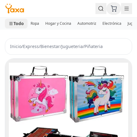
MINI CARRITO
0 productos
Todo
Ropa
Hogar y Cocina
Automotriz
Electrónica
Jugue
Inicio
/
Express
/
Bienestar
/
Jugueteria
/
Piñateria