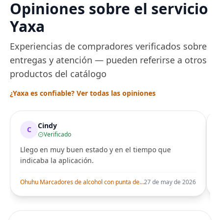
Opiniones sobre el servicio
Yaxa
Experiencias de compradores verificados sobre
entregas y atención — pueden referirse a otros
productos del catálogo
¿Yaxa es confiable? Ver todas las opiniones
Cindy
C
Verificado
Llego en muy buen estado y en el tiempo que
indicaba la aplicación.
i
Ohuhu Marcadores de alcohol con punta de pincel – Juego de marcadores artísticos de doble punta con certificación AP para artistas adultos
27 de may de 2026