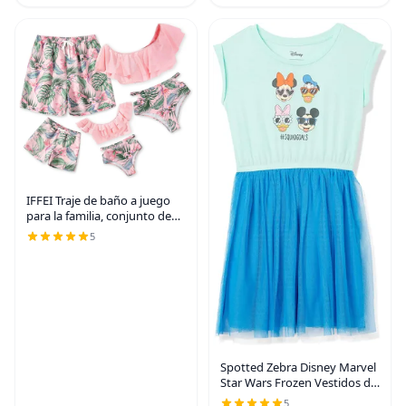
IFFEI Traje de baño a juego
para la familia, conjunto de
bikini con volantes para
5
mamá y yo, dos piezas, trajes
de baño para niñas 6-7 años,
color
Spotted Zebra Disney Marvel
Star Wars Frozen Vestidos de
tutú de manga corta de
5