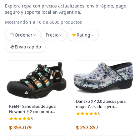
Explora ropa con precios actualizados, envío rápido, pago
seguro y soporte local en Argentina.
Mostrando 1 a 16 de 5000 productos
Ordenar
Precio
Rating
Envio rapido
Dansko XP 2.0 Zuecos para
KEEN - Sandalias de agua
mujer Calzado ligero
Newport H2 con punta
antideslizante para mayor
5
cerrada para mujer
comodidad y apoyo Ideal
5
para profesionales de larga
$ 353.079
$ 257.857
data Servicio de