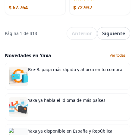
punto para niñas y niños
$ 67.764
$ 72.937
pequeños
Anterior
Siguiente
Página 1 de 313
Novedades en Yaxa
Ver todas →
Bre-B: paga más rápido y ahorra en tu compra
Yaxa ya habla el idioma de más países
Yaxa ya disponible en España y República