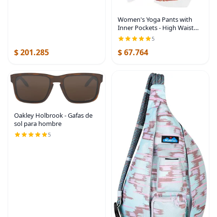
Women's Yoga Pants with
Inner Pockets - High Waist
Leggings for Women
5
Crossover Athletic Workout
$ 201.285
$ 67.764
Running Pants
Oakley Holbrook - Gafas de
sol para hombre
5