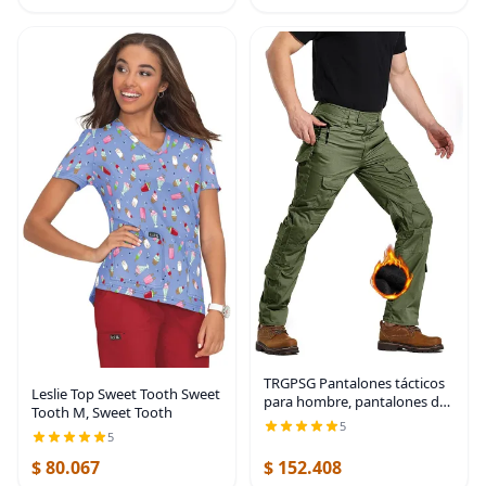
TRGPSG Pantalones tácticos
Leslie Top Sweet Tooth Sweet
para hombre, pantalones de
Tooth M, Sweet Tooth
senderismo, pantalones
5
cargo de camuflaje militar,
5
pantalones de trabajo
$ 80.067
$ 152.408
casuales con