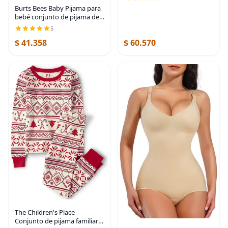
Coin Purse Orange
Burts Bees Baby Pijama para
bebé conjunto de pijama de 2
piezas 100 algodón orgánico
5
camiseta patriótica y
$ 41.358
$ 60.570
pantalones cortos talla 4XS
Camiseta y
The Children's Place
Conjunto de pijama familiar