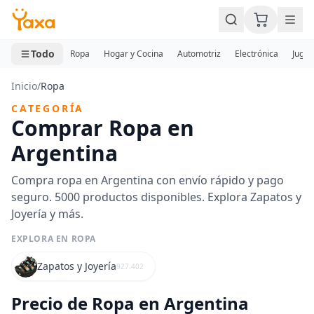
MINI CARRITO
0 productos
Todo
Ropa
Hogar y Cocina
Automotriz
Electrónica
Jugue
Inicio
/
Ropa
CATEGORÍA
Comprar Ropa en
Argentina
Compra ropa en Argentina con envío rápido y pago
seguro. 5000 productos disponibles. Explora Zapatos y
Joyería y más.
EXPLORA EN ROPA
Zapatos y Joyería
927.402
Precio de Ropa en Argentina