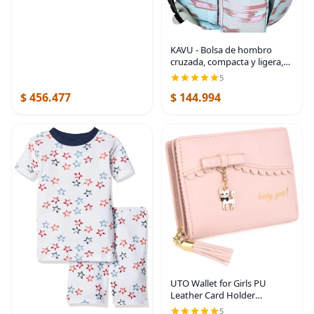
KAVU - Bolsa de hombro
cruzada, compacta y ligera,
correa de cuerda
5
$ 456.477
$ 144.994
UTO Wallet for Girls PU
Leather Card Holder
Organizer Women Small Cute
5