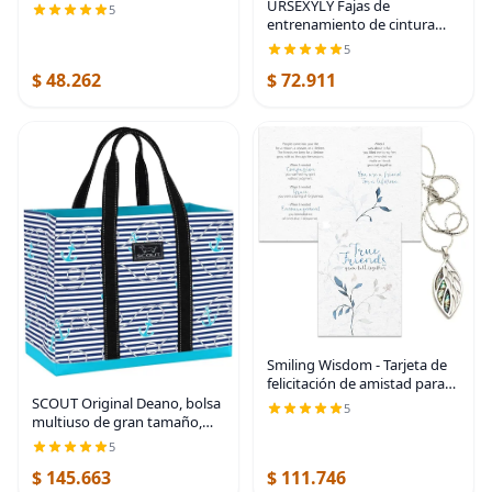
de 2 piezas para niños,
URSEXYLY Fajas de
5
conjunto festivo de pijama de
entrenamiento de cintura
Navidad, algodón, rojo
para mujer, con control de
5
Fairsile, 8, Fairsile
abdomen, moldeador de
$ 48.262
$ 72.911
cuerpo, sexy, cuello en V,
ajustado, top
Smiling Wisdom - Tarjeta de
felicitación de amistad para
mujeres y collar de hoja - True
SCOUT Original Deano, bolsa
5
Friends Grow Together - A
multiuso de gran tamaño,
Reason Season Lifetime
bolsa grande para la playa o
5
Friend -
piscina
$ 145.663
$ 111.746