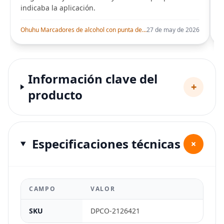
indicaba la aplicación.
i
Ohuhu Marcadores de alcohol con punta de pincel – Juego de marcadores artísticos de doble punta con certificación AP para artistas adultos
27 de may de 2026
Información clave del
+
producto
Especificaciones técnicas
+
CAMPO
VALOR
SKU
DPCO-2126421