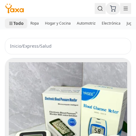
MINI CARRITO
0 productos
Todo
Ropa
Hogar y Cocina
Automotriz
Electrónica
Jugue
Inicio
/
Express
/
Salud