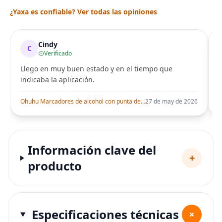
¿Yaxa es confiable? Ver todas las opiniones
Cindy
C
Verificado
Llego en muy buen estado y en el tiempo que
indicaba la aplicación.
i
Ohuhu Marcadores de alcohol con punta de pincel – Juego de marcadores artísticos de doble punta con certificación AP para artistas adultos
27 de may de 2026
Información clave del
+
producto
Especificaciones técnicas
+