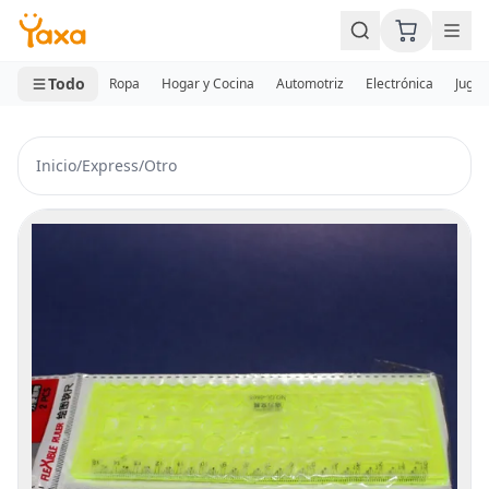
MINI CARRITO
0 productos
Todo
Ropa
Hogar y Cocina
Automotriz
Electrónica
Jugue
Inicio
/
Express
/
Otro