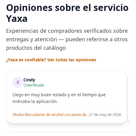
Opiniones sobre el servicio
Yaxa
Experiencias de compradores verificados sobre
entregas y atención — pueden referirse a otros
productos del catálogo
¿Yaxa es confiable? Ver todas las opiniones
Cindy
C
Verificado
Llego en muy buen estado y en el tiempo que
indicaba la aplicación.
i
Ohuhu Marcadores de alcohol con punta de pincel – Juego de marcadores artísticos de doble punta con certificación AP para artistas adultos
27 de may de 2026