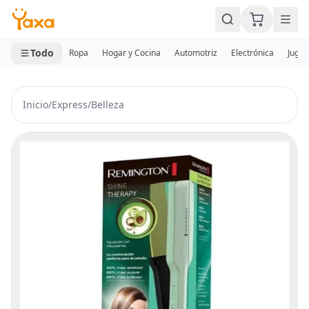
MINI CARRITO
0 productos
Todo
Ropa
Hogar y Cocina
Automotriz
Electrónica
Jugue
Inicio
/
Express
/
Belleza