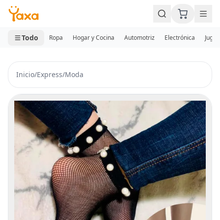
MINI CARRITO
0 productos
Todo
Ropa
Hogar y Cocina
Automotriz
Electrónica
Jugue
Inicio
/
Express
/
Moda