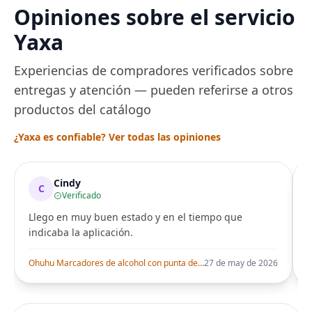
Opiniones sobre el servicio
Yaxa
Experiencias de compradores verificados sobre
entregas y atención — pueden referirse a otros
productos del catálogo
¿Yaxa es confiable? Ver todas las opiniones
Cindy
C
Verificado
Llego en muy buen estado y en el tiempo que
indicaba la aplicación.
i
Ohuhu Marcadores de alcohol con punta de pincel – Juego de marcadores artísticos de doble punta con certificación AP para artistas adultos
27 de may de 2026