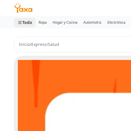
MINI CARRITO
0 productos
Todo
Ropa
Hogar y Cocina
Automotriz
Electrónica
Inicio
/
Express
/
Salud