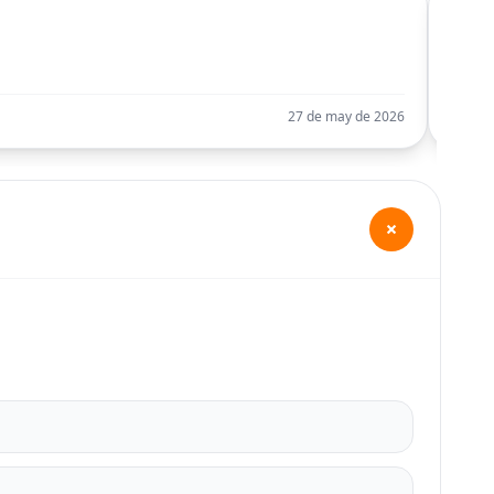
C
Llego
27 de may de 2026
+