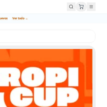
uevos
Ver todo →