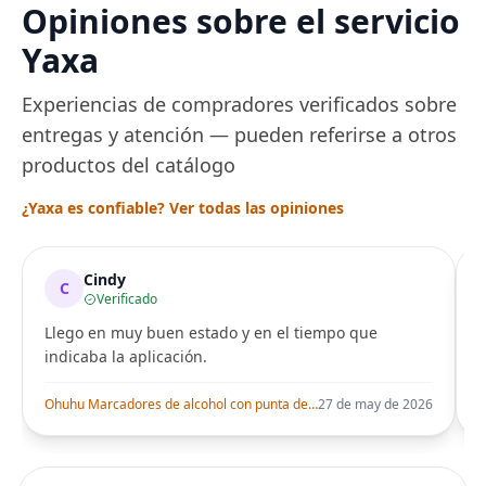
Opiniones sobre el servicio
Yaxa
Experiencias de compradores verificados sobre
entregas y atención — pueden referirse a otros
productos del catálogo
¿Yaxa es confiable? Ver todas las opiniones
Cindy
C
Verificado
Llego en muy buen estado y en el tiempo que
indicaba la aplicación.
i
Ohuhu Marcadores de alcohol con punta de pincel – Juego de marcadores artísticos de doble punta con certificación AP para artistas adultos
27 de may de 2026