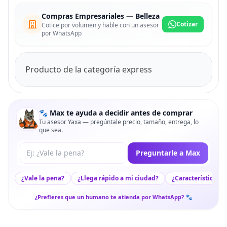
Compras Empresariales — Belleza
Cotizar
Cotice por volumen y hable con un asesor
por WhatsApp
Producto de la categoría express
🐾 Max te ayuda a decidir antes de comprar
Tu asesor Yaxa — pregúntale precio, tamaño, entrega, lo
que sea.
Tu pregunta a Max
Preguntarle a Max
¿Vale la pena?
¿Llega rápido a mi ciudad?
¿Características c
¿Prefieres que un humano te atienda por WhatsApp? 🐾