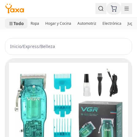
MINI CARRITO
0 productos
Todo
Ropa
Hogar y Cocina
Automotriz
Electrónica
Jugue
Inicio
/
Express
/
Belleza