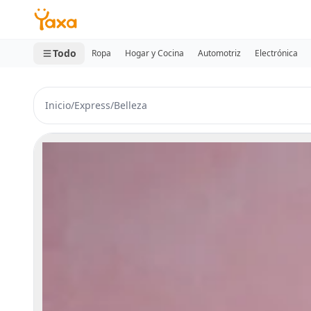
MINI CARRITO
0 productos
Todo
Ropa
Hogar y Cocina
Automotriz
Electrónica
Inicio
/
Express
/
Belleza