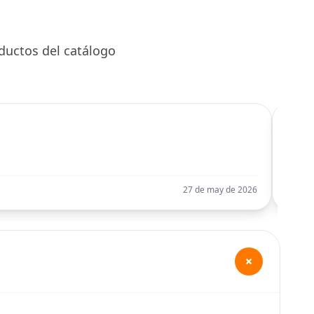
ductos del catálogo
C
Llego
27 de may de 2026
+