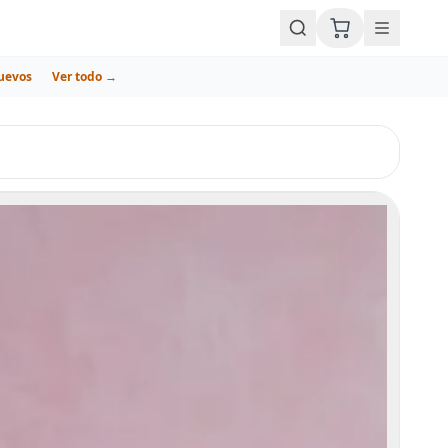
uevos
Ver todo →