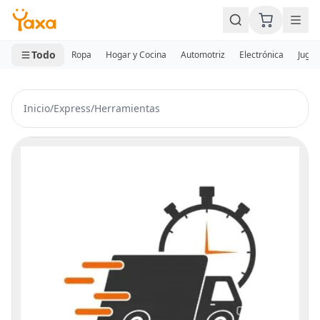
MINI CARRITO
0 productos
Todo
Ropa
Hogar y Cocina
Automotriz
Electrónica
Jugue
Inicio
/
Express
/
Herramientas