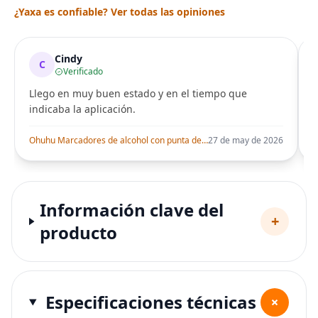
¿Yaxa es confiable? Ver todas las opiniones
Cindy
C
Verificado
Llego en muy buen estado y en el tiempo que
indicaba la aplicación.
i
Ohuhu Marcadores de alcohol con punta de pincel – Juego de marcadores artísticos de doble punta con certificación AP para artistas adultos
27 de may de 2026
Información clave del
+
producto
Especificaciones técnicas
+