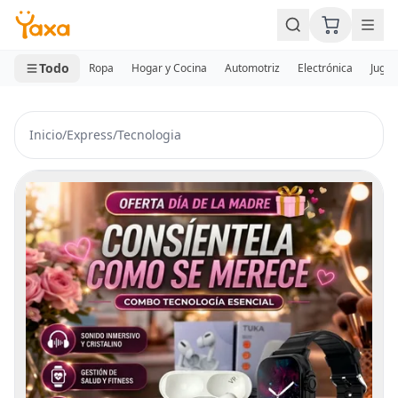
MINI CARRITO
0 productos
Todo
Ropa
Hogar y Cocina
Automotriz
Electrónica
Jugue
Inicio
/
Express
/
Tecnologia