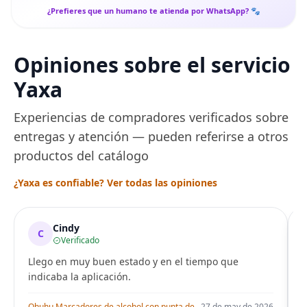
¿Prefieres que un humano te atienda por WhatsApp? 🐾
Opiniones sobre el servicio
Yaxa
Experiencias de compradores verificados sobre
entregas y atención — pueden referirse a otros
productos del catálogo
¿Yaxa es confiable? Ver todas las opiniones
Cindy
C
Verificado
Llego en muy buen estado y en el tiempo que
indicaba la aplicación.
i
Ohuhu Marcadores de alcohol con punta de pincel – Juego de marcadores artísticos de doble punta con certificación AP para artistas adultos
27 de may de 2026