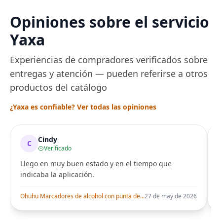
Opiniones sobre el servicio
Yaxa
Experiencias de compradores verificados sobre
entregas y atención — pueden referirse a otros
productos del catálogo
¿Yaxa es confiable? Ver todas las opiniones
Cindy
C
Verificado
Llego en muy buen estado y en el tiempo que
indicaba la aplicación.
i
Ohuhu Marcadores de alcohol con punta de pincel – Juego de marcadores artísticos de doble punta con certificación AP para artistas adultos
27 de may de 2026