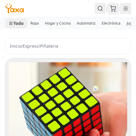
MINI CARRITO
0 productos
Todo
Ropa
Hogar y Cocina
Automotriz
Electrónica
Jugue
Inicio
/
Express
/
Piñateria