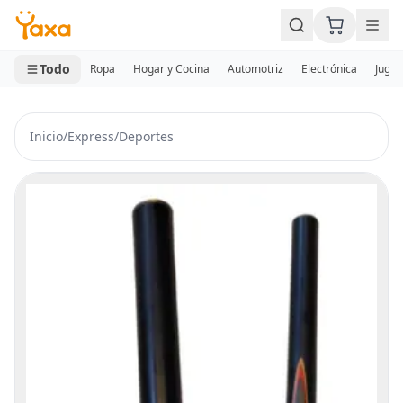
MINI CARRITO
0 productos
Todo
Ropa
Hogar y Cocina
Automotriz
Electrónica
Jugue
Inicio
/
Express
/
Deportes