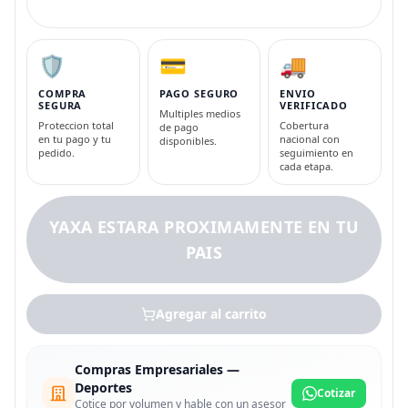
🛡️
💳
🚚
COMPRA
PAGO SEGURO
ENVIO
SEGURA
VERIFICADO
Multiples medios
Proteccion total
Cobertura
de pago
en tu pago y tu
nacional con
disponibles.
pedido.
seguimiento en
cada etapa.
YAXA ESTARA PROXIMAMENTE EN TU
PAIS
Agregar al carrito
Compras Empresariales —
Deportes
Cotizar
Cotice por volumen y hable con un asesor