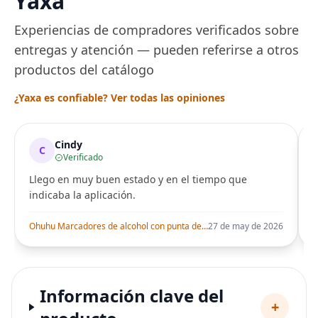
Yaxa
Experiencias de compradores verificados sobre
entregas y atención — pueden referirse a otros
productos del catálogo
¿Yaxa es confiable? Ver todas las opiniones
Cindy
C
Verificado
Llego en muy buen estado y en el tiempo que
indicaba la aplicación.
i
Ohuhu Marcadores de alcohol con punta de pincel – Juego de marcadores artísticos de doble punta con certificación AP para artistas adultos
27 de may de 2026
Información clave del
+