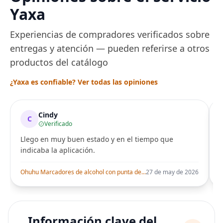
Yaxa
Experiencias de compradores verificados sobre
entregas y atención — pueden referirse a otros
productos del catálogo
¿Yaxa es confiable? Ver todas las opiniones
Cindy
C
Verificado
Llego en muy buen estado y en el tiempo que
indicaba la aplicación.
i
Ohuhu Marcadores de alcohol con punta de pincel – Juego de marcadores artísticos de doble punta con certificación AP para artistas adultos
27 de may de 2026
Información clave del