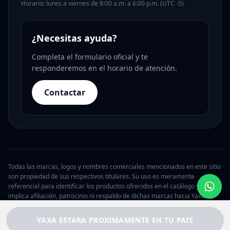
Horario: lunes a viernes de 8:00 a.m. a 6:00 p.m. (UTC -5)
¿Necesitas ayuda?
Completa el formulario oficial y te
responderemos en el horario de atención.
Contactar
Todas las marcas, logos y nombres comerciales mencionados en este sitio
son propiedad de sus respectivos titulares. Su uso es meramente
referencial para identificar los productos ofrecidos en el catálogo y no
implica afiliación, patrocinio ni respaldo de dichas marcas hacia Yaxa.
© 2026 Yaxa Argentina. Todos los derechos reservados.
YAXA ESTARA PROXIMAMENTE EN TU PAIS