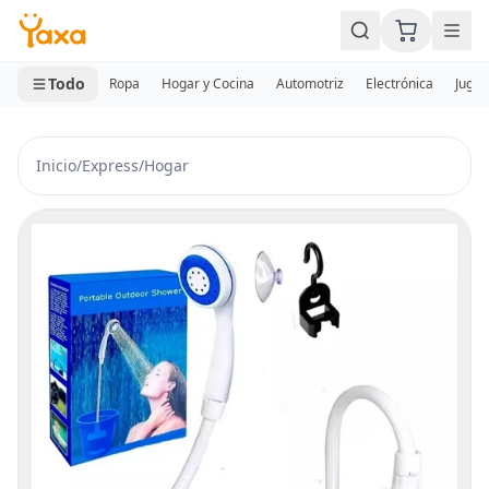
MINI CARRITO
0 productos
Todo
Ropa
Hogar y Cocina
Automotriz
Electrónica
Jugue
Inicio
/
Express
/
Hogar