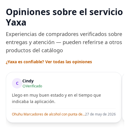
Opiniones sobre el servicio
Yaxa
Experiencias de compradores verificados sobre
entregas y atención — pueden referirse a otros
productos del catálogo
¿Yaxa es confiable? Ver todas las opiniones
Cindy
C
Verificado
Llego en muy buen estado y en el tiempo que
indicaba la aplicación.
i
Ohuhu Marcadores de alcohol con punta de pincel – Juego de marcadores artísticos de doble punta con certificación AP para artistas adultos
27 de may de 2026