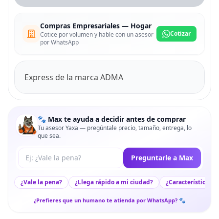
Compras Empresariales — Hogar
Cotizar
Cotice por volumen y hable con un asesor
por WhatsApp
Express de la marca ADMA
🐾 Max te ayuda a decidir antes de comprar
Tu asesor Yaxa — pregúntale precio, tamaño, entrega, lo
que sea.
Tu pregunta a Max
Preguntarle a Max
¿Vale la pena?
¿Llega rápido a mi ciudad?
¿Características c
¿Prefieres que un humano te atienda por WhatsApp? 🐾