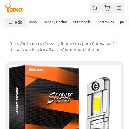
MINI CARRITO
0 productos
Todo
Ropa
Hogar y Cocina
Automotriz
Electrónica
Jugue
Inicio
/
Automotriz
/
Piezas y Repuestos para Caravanas
/
Instalación Eléctrica
/
Luces
/
Alumbrado Interior