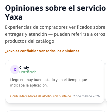
Opiniones sobre el servicio
Yaxa
Experiencias de compradores verificados sobre
entregas y atención — pueden referirse a otros
productos del catálogo
¿Yaxa es confiable? Ver todas las opiniones
Cindy
C
Verificado
Llego en muy buen estado y en el tiempo que
indicaba la aplicación.
i
Ohuhu Marcadores de alcohol con punta de pincel – Juego de marcadores artísticos de doble punta con certificación AP para artistas adultos
27 de may de 2026