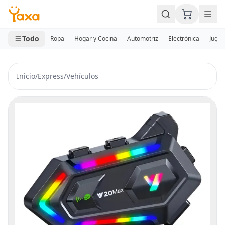
MINI CARRITO
0 productos
Todo
Ropa
Hogar y Cocina
Automotriz
Electrónica
Jugue
Inicio
/
Express
/
Vehículos