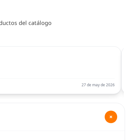
ductos del catálogo
C
Llego
27 de may de 2026
+