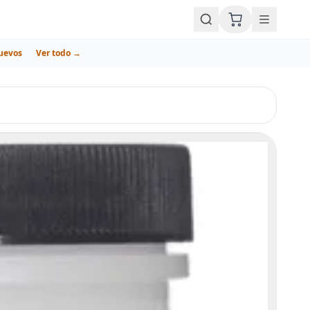
uevos
Ver todo →