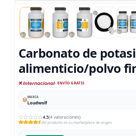
Carbonato de potasi
alimenticio/polvo fi
- ENVÍO GRATIS
MARCA
Loudwolf
4.5
(4 valoraciones)
Valoraciones del producto en su marketplace de origen