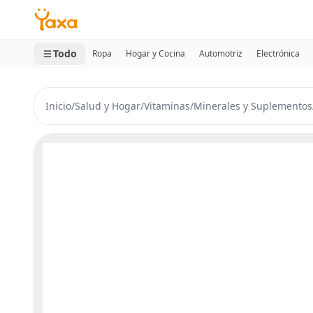
MINI CARRITO
0 productos
Todo
Ropa
Hogar y Cocina
Automotriz
Electrónica
Inicio
/
Salud y Hogar
/
Vitaminas
/
Minerales y Suplementos