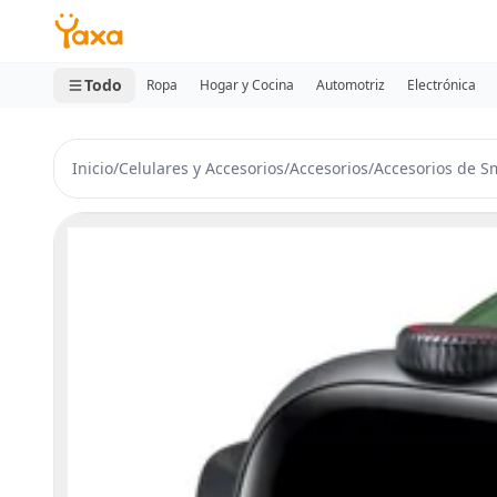
MINI CARRITO
0 productos
Todo
Ropa
Hogar y Cocina
Automotriz
Electrónica
Inicio
/
Celulares y Accesorios
/
Accesorios
/
Accesorios de S