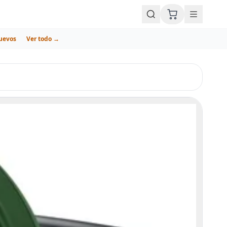
uevos
Ver todo →