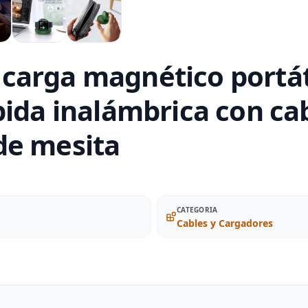
arga magnético portát
pida inalámbrica con cab
de mesita
CATEGORIA
Cables y Cargadores