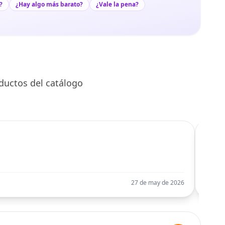
?
¿Hay algo más barato?
¿Vale la pena?
ductos del catálogo
C
Llego
27 de may de 2026