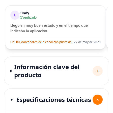
Cindy
C
Verificado
Llego en muy buen estado y en el tiempo que
indicaba la aplicación.
i
Ohuhu Marcadores de alcohol con punta de pincel – Juego de marcadores artísticos de doble punta con certificación AP para artistas adultos
27 de may de 2026
Información clave del
+
producto
Especificaciones técnicas
+