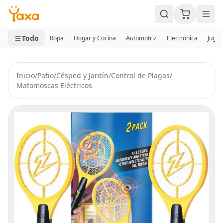
MINI CARRITO
0 productos
Todo
Ropa
Hogar y Cocina
Automotriz
Electrónica
Jugue
Inicio
/
Patio
/
Césped y Jardín
/
Control de Plagas
/
Matamoscas Eléctricos